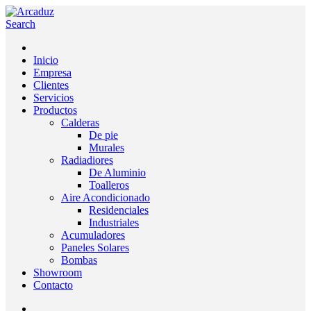
Search
Inicio
Empresa
Clientes
Servicios
Productos
Calderas
De pie
Murales
Radiadiores
De Aluminio
Toalleros
Aire Acondicionado
Residenciales
Industriales
Acumuladores
Paneles Solares
Bombas
Showroom
Contacto