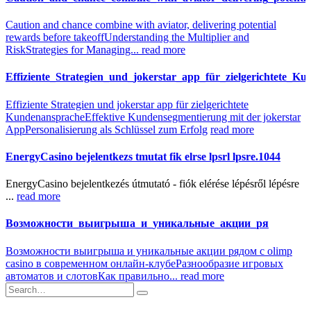
Caution and chance combine with aviator, delivering potential
rewards before takeoff
Understanding the Multiplier and
Risk
Strategies for Managing...
read more
Effiziente_Strategien_und_jokerstar_app_für_zielgerichtete_K
Effiziente Strategien und jokerstar app für zielgerichtete
Kundenansprache
Effektive Kundensegmentierung mit der jokerstar
App
Personalisierung als Schlüssel zum Erfolg
read more
EnergyCasino bejelentkezs tmutat fik elrse lpsrl lpsre.1044
EnergyCasino bejelentkezés útmutató - fiók elérése lépésről lépésre
...
read more
Возможности_выигрыша_и_уникальные_акции_ря
Возможности выигрыша и уникальные акции рядом с olimp
casino в современном онлайн-клубе
Разнообразие игровых
автоматов и слотов
Как правильно...
read more