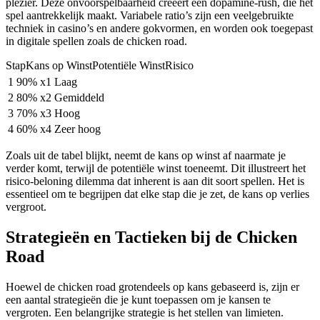
plezier. Deze onvoorspelbaarheid creëert een dopamine-rush, die het
spel aantrekkelijk maakt. Variabele ratio’s zijn een veelgebruikte
techniek in casino’s en andere gokvormen, en worden ook toegepast
in digitale spellen zoals de chicken road.
StapKans op WinstPotentiële WinstRisico
1
90%
x1
Laag
2
80%
x2
Gemiddeld
3
70%
x3
Hoog
4
60%
x4
Zeer hoog
Zoals uit de tabel blijkt, neemt de kans op winst af naarmate je
verder komt, terwijl de potentiële winst toeneemt. Dit illustreert het
risico-beloning dilemma dat inherent is aan dit soort spellen. Het is
essentieel om te begrijpen dat elke stap die je zet, de kans op verlies
vergroot.
Strategieën en Tactieken bij de Chicken
Road
Hoewel de chicken road grotendeels op kans gebaseerd is, zijn er
een aantal strategieën die je kunt toepassen om je kansen te
vergroten. Een belangrijke strategie is het stellen van limieten.