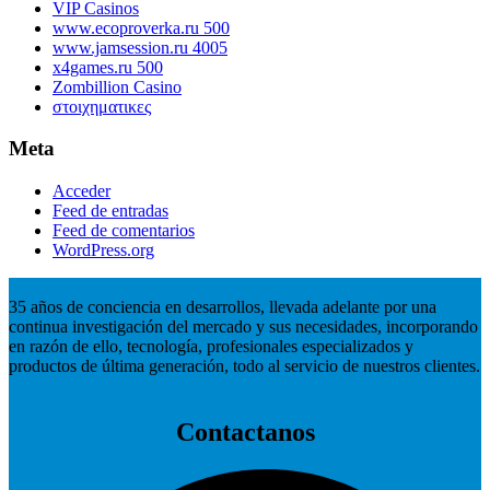
VIP Casinos
www.ecoproverka.ru 500
www.jamsession.ru 4005
x4games.ru 500
Zombillion Casino
στοιχηματικες
Meta
Acceder
Feed de entradas
Feed de comentarios
WordPress.org
35 años de conciencia en desarrollos, llevada adelante por una
continua investigación del mercado y sus necesidades, incorporando
en razón de ello, tecnología, profesionales especializados y
productos de última generación, todo al servicio de nuestros clientes.
Contactanos