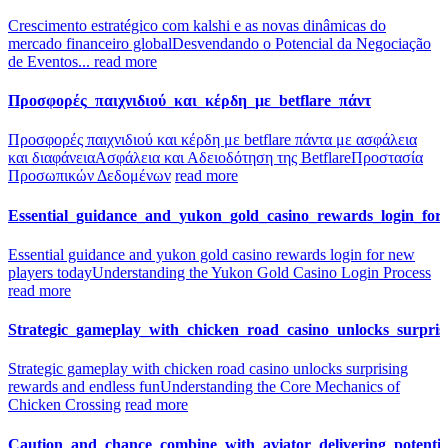
Crescimento estratégico com kalshi e as novas dinâmicas do
mercado financeiro global
Desvendando o Potencial da Negociação
de Eventos...
read more
Προσφορές_παιχνιδιού_και_κέρδη_με_betflare_πάντ
Προσφορές παιχνιδιού και κέρδη με betflare πάντα με ασφάλεια
και διαφάνεια
Ασφάλεια και Αδειοδότηση της Betflare
Προστασία
Προσωπικών Δεδομένων
read more
Essential_guidance_and_yukon_gold_casino_rewards_login_for
Essential guidance and yukon gold casino rewards login for new
players today
Understanding the Yukon Gold Casino Login Process
read more
Strategic_gameplay_with_chicken_road_casino_unlocks_surpri
Strategic gameplay with chicken road casino unlocks surprising
rewards and endless fun
Understanding the Core Mechanics of
Chicken Crossing
read more
Caution_and_chance_combine_with_aviator_delivering_potenti