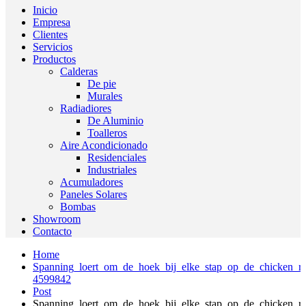
Inicio
Empresa
Clientes
Servicios
Productos
Calderas
De pie
Murales
Radiadiores
De Aluminio
Toalleros
Aire Acondicionado
Residenciales
Industriales
Acumuladores
Paneles Solares
Bombas
Showroom
Contacto
Home
Spanning_loert_om_de_hoek_bij_elke_stap_op_de_chicken_ro
4599842
Post
Spanning_loert_om_de_hoek_bij_elke_stap_op_de_chicken_ro