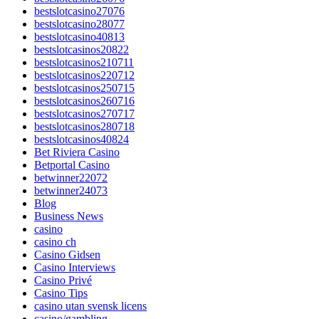
bestslotcasino27076
bestslotcasino28077
bestslotcasino40813
bestslotcasinos20822
bestslotcasinos210711
bestslotcasinos220712
bestslotcasinos250715
bestslotcasinos260716
bestslotcasinos270717
bestslotcasinos280718
bestslotcasinos40824
Bet Riviera Casino
Betportal Casino
betwinner22072
betwinner24073
Blog
Business News
casino
casino ch
Casino Gidsen
Casino Interviews
Casino Privé
Casino Tips
casino utan svensk licens
casino/gambling