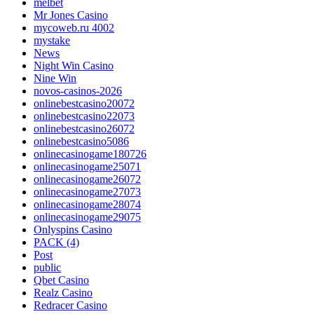
melbet
Mr Jones Casino
mycoweb.ru 4002
mystake
News
Night Win Casino
Nine Win
novos-casinos-2026
onlinebestcasino20072
onlinebestcasino22073
onlinebestcasino26072
onlinebestcasino5086
onlinecasinogame180726
onlinecasinogame25071
onlinecasinogame26072
onlinecasinogame27073
onlinecasinogame28074
onlinecasinogame29075
Onlyspins Casino
PACK (4)
Post
public
Qbet Casino
Realz Casino
Redracer Casino