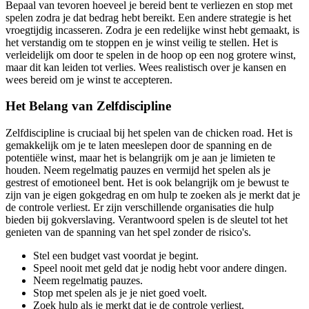
Bepaal van tevoren hoeveel je bereid bent te verliezen en stop met
spelen zodra je dat bedrag hebt bereikt. Een andere strategie is het
vroegtijdig incasseren. Zodra je een redelijke winst hebt gemaakt, is
het verstandig om te stoppen en je winst veilig te stellen. Het is
verleidelijk om door te spelen in de hoop op een nog grotere winst,
maar dit kan leiden tot verlies. Wees realistisch over je kansen en
wees bereid om je winst te accepteren.
Het Belang van Zelfdiscipline
Zelfdiscipline is cruciaal bij het spelen van de chicken road. Het is
gemakkelijk om je te laten meeslepen door de spanning en de
potentiële winst, maar het is belangrijk om je aan je limieten te
houden. Neem regelmatig pauzes en vermijd het spelen als je
gestrest of emotioneel bent. Het is ook belangrijk om je bewust te
zijn van je eigen gokgedrag en om hulp te zoeken als je merkt dat je
de controle verliest. Er zijn verschillende organisaties die hulp
bieden bij gokverslaving. Verantwoord spelen is de sleutel tot het
genieten van de spanning van het spel zonder de risico's.
Stel een budget vast voordat je begint.
Speel nooit met geld dat je nodig hebt voor andere dingen.
Neem regelmatig pauzes.
Stop met spelen als je je niet goed voelt.
Zoek hulp als je merkt dat je de controle verliest.