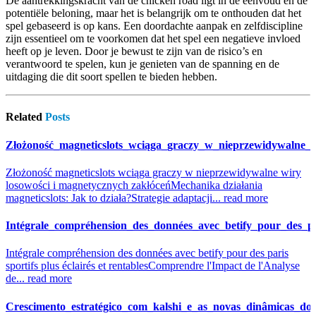
De aantrekkingskracht van de chicken road ligt in de eenvoud en de
potentiële beloning, maar het is belangrijk om te onthouden dat het
spel gebaseerd is op kans. Een doordachte aanpak en zelfdiscipline
zijn essentieel om te voorkomen dat het spel een negatieve invloed
heeft op je leven. Door je bewust te zijn van de risico’s en
verantwoord te spelen, kun je genieten van de spanning en de
uitdaging die dit soort spellen te bieden hebben.
Related
Posts
Złożoność_magneticslots_wciąga_graczy_w_nieprzewidywalne_w
Złożoność magneticslots wciąga graczy w nieprzewidywalne wiry
losowości i magnetycznych zakłóceń
Mechanika działania
magneticslots: Jak to działa?
Strategie adaptacji...
read more
Intégrale_compréhension_des_données_avec_betify_pour_des_par
Intégrale compréhension des données avec betify pour des paris
sportifs plus éclairés et rentables
Comprendre l'Impact de l'Analyse
de...
read more
Crescimento_estratégico_com_kalshi_e_as_novas_dinâmicas_do