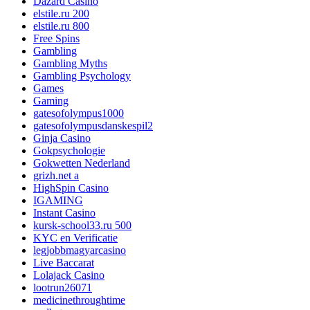
Dazard Casino
elstile.ru 200
elstile.ru 800
Free Spins
Gambling
Gambling Myths
Gambling Psychology
Games
Gaming
gatesofolympus1000
gatesofolympusdanskespil2
Ginja Casino
Gokpsychologie
Gokwetten Nederland
grizh.net a
HighSpin Casino
IGAMING
Instant Casino
kursk-school33.ru 500
KYC en Verificatie
legjobbmagyarcasino
Live Baccarat
Lolajack Casino
lootrun26071
medicinethroughtime