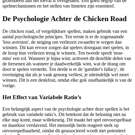
grotendeels aan het toeval is overgelaten. Een goed begrip van de
spelmechanismen en het stellen van limieten zijn essentieel.
De Psychologie Achter de Chicken Road
De chicken road, of vergelijkbare spellen, maken gebruik van een
aantal psychologische principes. Ten eerste is er de zogenaamde
'loss aversion', de neiging om verliezen zwaarder te wegen dan
winsten. Dit kan ervoor zorgen dat spelers doorgaan met spelen, in
de hoop hun verliezen terug te winnen. Ten tweede speelt 'near-
miss' een rol. Wanneer je bijna wint, activeert dit dezelfde delen van
de hersenen als wanneer je daadwerkelijk wint, wat de drang om
door te spelen versterkt. Ten derde is er de 'gambler's fallacy', de
overtuiging dat als je vaak genoeg verliest, je uiteindelijk wel moet
winnen. Dit is een denkfout, omdat elke gok onafhankelijk is van de
vorige.
Het Effect van Variabele Ratio’s
Een belangrijk aspect van de psychologie achter deze spellen is het
gebruik van variabele ratio’s. Dit betekent dat de beloning niet na
elke stap komt, maar willekeurig. Dit maakt het spel onvoorspelbaar
en daardoor verslavend. Het menselijk brein reageert sterk op
onvoorspelbaarheid, omdat dit geassocieerd wordt met potentieel