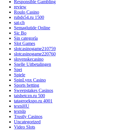
Responsible Gambling
review
Roulo Casino
rubds54.ru 1500
sat-ch
Semaglutide Online
Sic Bo
Sin categoría
Slot Games
slotcasinogame210759
slotcasinogame220760
slovenskecasino
Snelle Uitbetalingen
Spei
Spiele
SpinLynx Casino
Sports betting
Sweepstakes Casinos
taishetczn.ru 500
tatagroekspo.ru 4001
textsHU
textslp
Trustly Casinos
Uncategorized
Video Slots