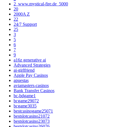
2_www.mystical-fire.de_5000
20
2000A Z
22
24/7 Support
25
3
5
6
7
9
a16z generative ai
Advanced Strategies
ai-girlfriend
Apple Pay Casinos
apuestas
aviamasters-casinos
Bank Transfer Casinos
bc-bdgame1
bcgame29072
bcgame3035
bestcasinogame25071
bestslotcasino21072
bestslotcasino23073
bestslotcasino26076