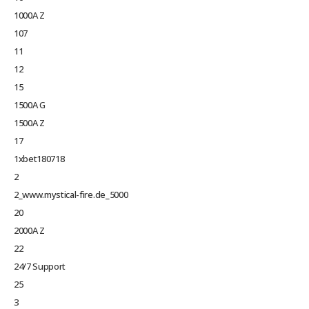
1000A Z
107
11
12
15
1500A G
1500A Z
17
1xbet180718
2
2_www.mystical-fire.de_5000
20
2000A Z
22
24/7 Support
25
3