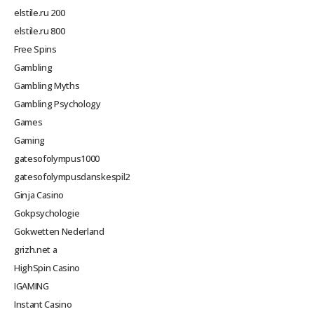
elstile.ru 200
elstile.ru 800
Free Spins
Gambling
Gambling Myths
Gambling Psychology
Games
Gaming
gatesofolympus1000
gatesofolympusdanskespil2
Ginja Casino
Gokpsychologie
Gokwetten Nederland
grizh.net a
HighSpin Casino
IGAMING
Instant Casino