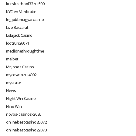
kursk-school33.ru 500
KYC en Verificatie
legjobbmagyarcasino
Live Baccarat
Lolajack Casino
lootrun26071
medicinethroughtime
melbet
Mr Jones Casino
mycoweb.ru 4002
mystake
News
Night Win Casino
Nine Win
novos-casinos-2026
onlinebestcasino20072
onlinebestcasino22073