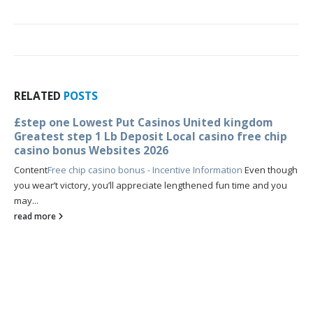
RELATED
POSTS
£step one Lowest Put Casinos United kingdom
Greatest step 1 Lb Deposit Local casino free chip
casino bonus Websites 2026
Content
Free chip casino bonus - Incentive Information
Even though
you wear’t victory, you’ll appreciate lengthened fun time and you
may...
read more