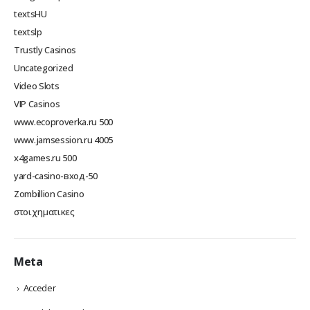
textsHU
textslp
Trustly Casinos
Uncategorized
Video Slots
VIP Casinos
www.ecoproverka.ru 500
www.jamsession.ru 4005
x4games.ru 500
yard-casino-вход-50
Zombillion Casino
στοιχηματικες
Meta
Acceder