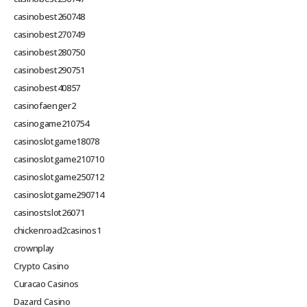
casinobest260748
casinobest270749
casinobest280750
casinobest290751
casinobest40857
casinofaenger2
casinogame210754
casinoslotgame18078
casinoslotgame210710
casinoslotgame250712
casinoslotgame290714
casinostslot26071
chickenroad2casinos1
crownplay
Crypto Casino
Curacao Casinos
Dazard Casino