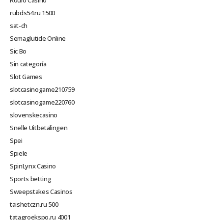
Roulo Casino
rubds54.ru 1500
sat-ch
Semaglutide Online
Sic Bo
Sin categoría
Slot Games
slotcasinogame210759
slotcasinogame220760
slovenskecasino
Snelle Uitbetalingen
Spei
Spiele
SpinLynx Casino
Sports betting
Sweepstakes Casinos
taishetczn.ru 500
tatagroekspo.ru 4001