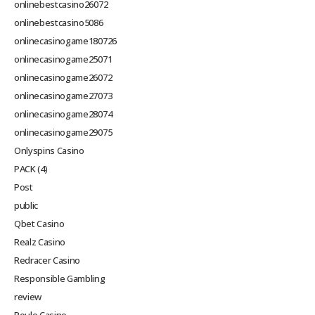
onlinebestcasino26072
onlinebestcasino5086
onlinecasinogame180726
onlinecasinogame25071
onlinecasinogame26072
onlinecasinogame27073
onlinecasinogame28074
onlinecasinogame29075
Onlyspins Casino
PACK (4)
Post
public
Qbet Casino
Realz Casino
Redracer Casino
Responsible Gambling
review