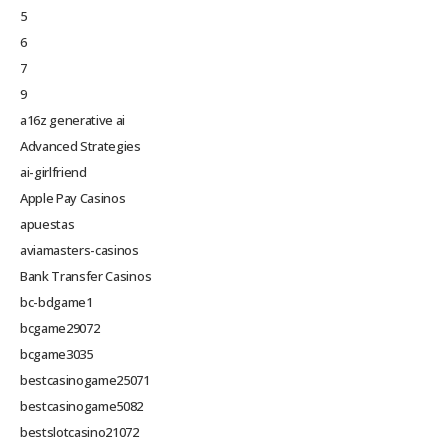
5
6
7
9
a16z generative ai
Advanced Strategies
ai-girlfriend
Apple Pay Casinos
apuestas
aviamasters-casinos
Bank Transfer Casinos
bc-bdgame1
bcgame29072
bcgame3035
bestcasinogame25071
bestcasinogame5082
bestslotcasino21072