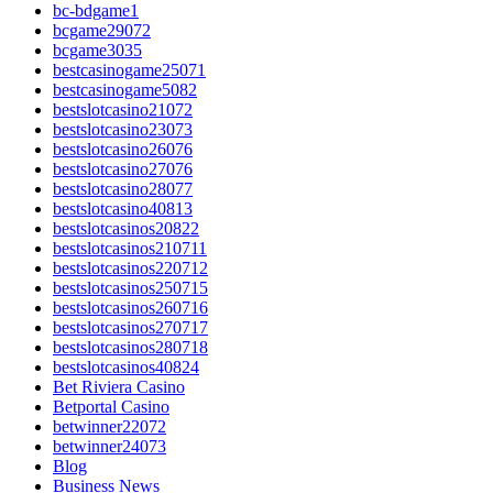
bc-bdgame1
bcgame29072
bcgame3035
bestcasinogame25071
bestcasinogame5082
bestslotcasino21072
bestslotcasino23073
bestslotcasino26076
bestslotcasino27076
bestslotcasino28077
bestslotcasino40813
bestslotcasinos20822
bestslotcasinos210711
bestslotcasinos220712
bestslotcasinos250715
bestslotcasinos260716
bestslotcasinos270717
bestslotcasinos280718
bestslotcasinos40824
Bet Riviera Casino
Betportal Casino
betwinner22072
betwinner24073
Blog
Business News