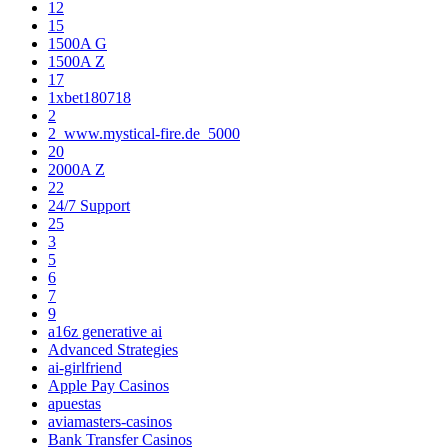
12
15
1500A G
1500A Z
17
1xbet180718
2
2_www.mystical-fire.de_5000
20
2000A Z
22
24/7 Support
25
3
5
6
7
9
a16z generative ai
Advanced Strategies
ai-girlfriend
Apple Pay Casinos
apuestas
aviamasters-casinos
Bank Transfer Casinos