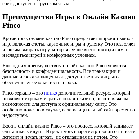
сайт доступен на русском языке.
Преимущества Игры в Онлайн Казино
Pinco
Кроме того, онлайн казино Pinco предлагает широкий выбор
игр, включая слоты, карточные игры и рулетку. Это позволяет
игрокам выбрать игру, которая лучше всего подходит им, и
насладиться игрой в комфортных условиях.
Еще одним преимуществом онлайн казино Pinco является
безопасность и конфиденциальность. Все транзакции и
данные игрока защищены от доступа третьих лиц, что
обеспечивает безопасность игрока.
Pinco зеркало – это
пинко
дополнительный ресурс, который
позволяет игрокам играть в онлайн казино, не оставляя им
возможности для доступа к официальному сайту. Это
особенно полезно в случае, если официальный сайт временно
недоступен.
Вход в онлайн казино Pinco – это процесс, который занимает
считанные минуты. Игроки могут зарегистрироваться, внести
депозит и начать играть, не откладывая на потом. Это