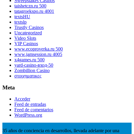
Sweepstakes Casinos
taishetczn.ru 500
tatagroekspo.ru 4001
textsHU
textslp
Trustly Casinos
Uncategorized
Video Slots
VIP Casinos
www.ecoproverka.ru 500
www.jamsession.ru 4005
x4games.ru 500
yard-casino-вход-50
Zombillion Casino
στοιχηματικες
Meta
Acceder
Feed de entradas
Feed de comentarios
WordPress.org
35 años de conciencia en desarrollos, llevada adelante por una