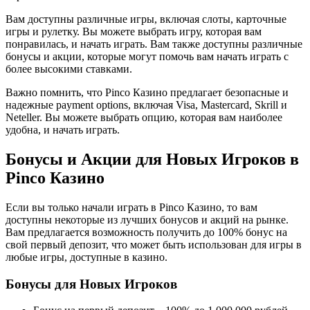
Вам доступны различные игры, включая слоты, карточные
игры и рулетку. Вы можете выбрать игру, которая вам
понравилась, и начать играть. Вам также доступны различные
бонусы и акции, которые могут помочь вам начать играть с
более высокими ставками.
Важно помнить, что Pinco Казино предлагает безопасные и
надежные payment options, включая Visa, Mastercard, Skrill и
Neteller. Вы можете выбрать опцию, которая вам наиболее
удобна, и начать играть.
Бонусы и Акции для Новых Игроков в
Pinco Казино
Если вы только начали играть в Pinco Казино, то вам
доступны некоторые из лучших бонусов и акций на рынке.
Вам предлагается возможность получить до 100% бонус на
свой первый депозит, что может быть использован для игры в
любые игры, доступные в казино.
Бонусы для Новых Игроков