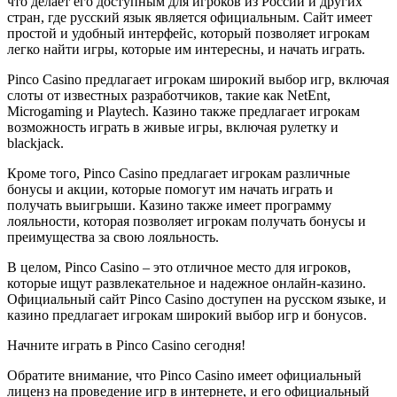
что делает его доступным для игроков из России и других
стран, где русский язык является официальным. Сайт имеет
простой и удобный интерфейс, который позволяет игрокам
легко найти игры, которые им интересны, и начать играть.
Pinco Casino предлагает игрокам широкий выбор игр, включая
слоты от известных разработчиков, такие как NetEnt,
Microgaming и Playtech. Казино также предлагает игрокам
возможность играть в живые игры, включая рулетку и
blackjack.
Кроме того, Pinco Casino предлагает игрокам различные
бонусы и акции, которые помогут им начать играть и
получать выигрыши. Казино также имеет программу
лояльности, которая позволяет игрокам получать бонусы и
преимущества за свою лояльность.
В целом, Pinco Casino – это отличное место для игроков,
которые ищут развлекательное и надежное онлайн-казино.
Официальный сайт Pinco Casino доступен на русском языке, и
казино предлагает игрокам широкий выбор игр и бонусов.
Начните играть в Pinco Casino сегодня!
Обратите внимание, что Pinco Casino имеет официальный
лиценз на проведение игр в интернете, и его официальный