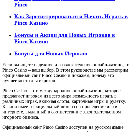
Pinco
Как Зарегистрироваться и Начать Играть в
Pinco Казино
Бонусы и Акции для Новых Игроков в
Pinco Казино
Бонусы для Новых Игроков
Если вы ищете надежное и развлекательное онлайн-казино, то
Pinco Casino – ваш выбор. В этом руководстве мы рассмотрим
официальный сайт Pinco Casino и покажем, почему это
лучшее место для игроков.
Pinco Casino – это международное онлайн-казино, которое
предлагает игрокам из всего мира возможность играть в
различных играх, включая слоты, карточные игры и рулетку.
Казино имеет официальный лиценз на проведение игр в
интернете, выданный в соответствии с законодательством
игорного бизнеса.
Официальный сайт Pinco Casino доступен на русском языке,