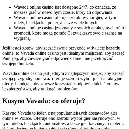
Wavada online casino jest dostępne 24/7, co oznacza, że
możesz grać w dowolnym czasie, który Ci odpowiada.
Wavada online casino oferuje szeroki wybór gier, w tym
rulety, blackjacka, poker, a także wiele innych.
Wavada online casino jest znany z swoich atrakcyjnych ofert i
promocji, które mogą pomóc Ci zwiększyć swoje szanse na
wygraną.
Jeśli jesteś gotów, aby zacząć swoją przygodę w świecie hazardu
online, to Vavada online casino jest idealnym miejscem, aby zacząć.
Pamiętaj, aby zawsze grać odpowiedzialnie i nie przekraczać
swojego budżetu.
Wavada online casino jest jednym z najlepszych miejsc, aby zacząć
swoją przygodę, ponieważ oferuje szeroki wybór gier i atrakcyjne
oferty. Pamiętaj, aby zawsze korzystać z odpowiednich środków
bezpieczeństwa, aby uniknąć problemów.
Kasyno Vavada: co oferuje?
Kasyno Vavada to jeden z najpopularniejszych dostawców gier
online w Polsce. Oferuje ono szeroki wybór gier kasynowych, w
tym ruletki, blackjacki, automatów, a także gier karcianych i loterii.
Wśród dostępnych gier znajdują się również tytuły produkcji