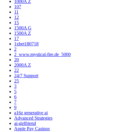
1000A Z
107
11
12
15
1500A G
1500A Z
17
1xbet180718
2
2_www.mystical-fire.de_5000
20
2000A Z
22
24/7 Support
25
3
5
6
7
9
a16z generative ai
Advanced Strategies
ai-girlfriend
Apple Pay Casinos