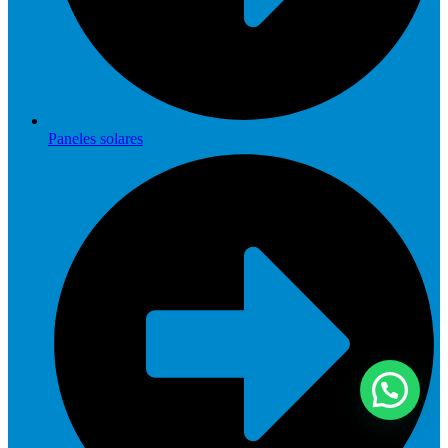
Paneles solares