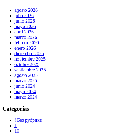
agosto 2026
julio 2026
junio 2026
mayo 2026
abril 2026
marzo 2026
febrero 2026
enero 2026
diciembre 2025
noviembre 2025
octubre 2025
septiembre 2025
agosto 2025
marzo 2025
junio 2024
mayo 2024
marzo 2024
Categorías
! Без рубрики
1
10