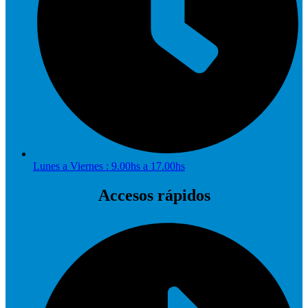
Lunes a Viernes : 9.00hs a 17.00hs
Accesos rápidos