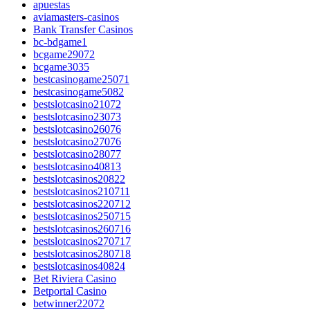
apuestas
aviamasters-casinos
Bank Transfer Casinos
bc-bdgame1
bcgame29072
bcgame3035
bestcasinogame25071
bestcasinogame5082
bestslotcasino21072
bestslotcasino23073
bestslotcasino26076
bestslotcasino27076
bestslotcasino28077
bestslotcasino40813
bestslotcasinos20822
bestslotcasinos210711
bestslotcasinos220712
bestslotcasinos250715
bestslotcasinos260716
bestslotcasinos270717
bestslotcasinos280718
bestslotcasinos40824
Bet Riviera Casino
Betportal Casino
betwinner22072