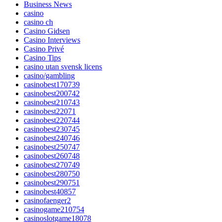
Business News
casino
casino ch
Casino Gidsen
Casino Interviews
Casino Privé
Casino Tips
casino utan svensk licens
casino/gambling
casinobest170739
casinobest200742
casinobest210743
casinobest22071
casinobest220744
casinobest230745
casinobest240746
casinobest250747
casinobest260748
casinobest270749
casinobest280750
casinobest290751
casinobest40857
casinofaenger2
casinogame210754
casinoslotgame18078