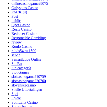
onlinecasinogame29075
Onlyspins Casino
PACK (4)
Post
public
Qbet Casino
Realz Casino
Redracer Casino
Responsible Gambling
review
Roulo Casino
rubds54.ru 1500
sat-ch
Semaglutide Online
Sic Bo
Sin categoría
Slot Games
slotcasinogame210759
slotcasinogame220760
slovenskecasino
Snelle Uitbetalingen
Spei
Spiele
SpinLynx Casino
Sports betting