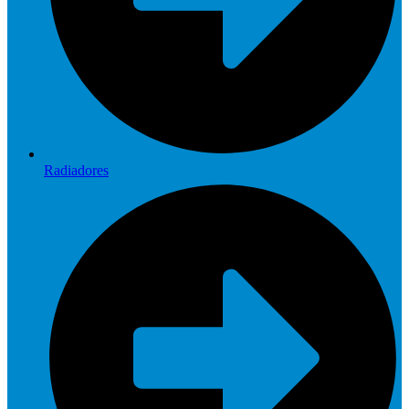
Radiadores