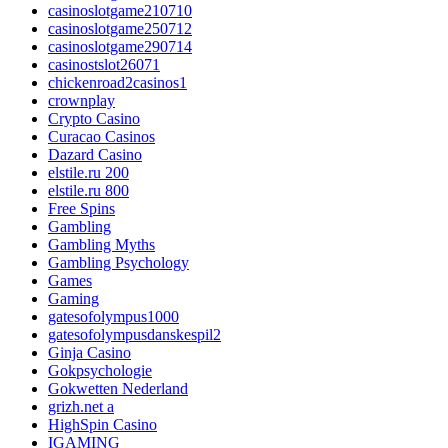
casinoslotgame210710
casinoslotgame250712
casinoslotgame290714
casinostslot26071
chickenroad2casinos1
crownplay
Crypto Casino
Curacao Casinos
Dazard Casino
elstile.ru 200
elstile.ru 800
Free Spins
Gambling
Gambling Myths
Gambling Psychology
Games
Gaming
gatesofolympus1000
gatesofolympusdanskespil2
Ginja Casino
Gokpsychologie
Gokwetten Nederland
grizh.net a
HighSpin Casino
IGAMING