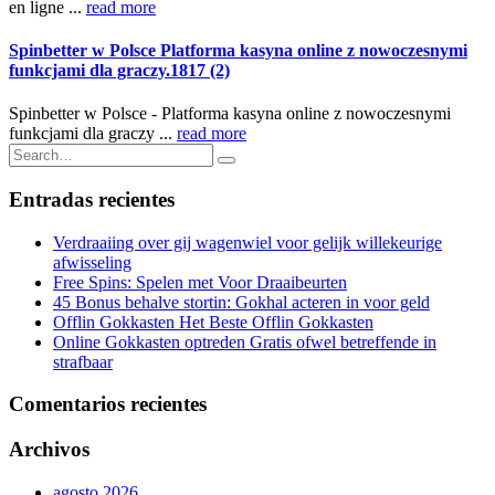
en ligne ...
read more
Spinbetter w Polsce Platforma kasyna online z nowoczesnymi
funkcjami dla graczy.1817 (2)
Spinbetter w Polsce - Platforma kasyna online z nowoczesnymi
funkcjami dla graczy ...
read more
Entradas recientes
Verdraaiing over gij wagenwiel voor gelijk willekeurige
afwisseling
Free Spins: Spelen met Voor Draaibeurten
45 Bonus behalve stortin: Gokhal acteren in voor geld
Offlin Gokkasten Het Beste Offlin Gokkasten
Online Gokkasten optreden Gratis ofwel betreffende in
strafbaar
Comentarios recientes
Archivos
agosto 2026