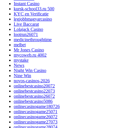
Instant Casino
kursk-school33.ru 500
KYC en Verificatie
legjobbmagyarcasino
Live Baccarat
Lolajack Casino
lootrun26071
medicinethroughtime
melbet
Mr Jones Casino
mycoweb.ru 4002
mystake
News
Night Win Casino
Nine Win
novos-casinos-2026
onlinebestcasino20072
onlinebestcasino22073
onlinebestcasino26072
onlinebestcasino5086
onlinecasinogame180726
onlinecasinogame25071
onlinecasinogame26072
onlinecasinogame27073
onlinecasinogame28074