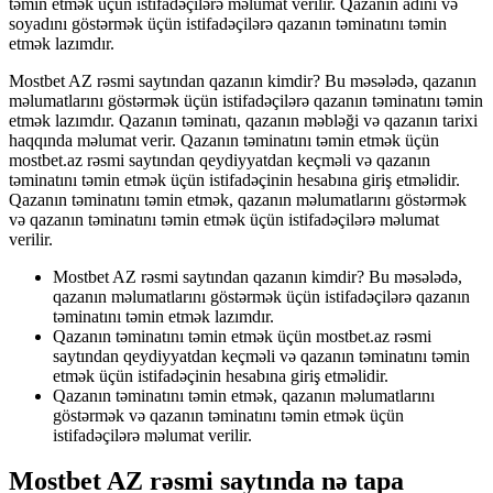
təmin etmək üçün istifadəçilərə məlumat verilir. Qazanın adını və
soyadını göstərmək üçün istifadəçilərə qazanın təminatını təmin
etmək lazımdır.
Mostbet AZ rəsmi saytından qazanın kimdir? Bu məsələdə, qazanın
məlumatlarını göstərmək üçün istifadəçilərə qazanın təminatını təmin
etmək lazımdır. Qazanın təminatı, qazanın məbləği və qazanın tarixi
haqqında məlumat verir. Qazanın təminatını təmin etmək üçün
mostbet.az rəsmi saytından qeydiyyatdan keçməli və qazanın
təminatını təmin etmək üçün istifadəçinin hesabına giriş etməlidir.
Qazanın təminatını təmin etmək, qazanın məlumatlarını göstərmək
və qazanın təminatını təmin etmək üçün istifadəçilərə məlumat
verilir.
Mostbet AZ rəsmi saytından qazanın kimdir? Bu məsələdə,
qazanın məlumatlarını göstərmək üçün istifadəçilərə qazanın
təminatını təmin etmək lazımdır.
Qazanın təminatını təmin etmək üçün mostbet.az rəsmi
saytından qeydiyyatdan keçməli və qazanın təminatını təmin
etmək üçün istifadəçinin hesabına giriş etməlidir.
Qazanın təminatını təmin etmək, qazanın məlumatlarını
göstərmək və qazanın təminatını təmin etmək üçün
istifadəçilərə məlumat verilir.
Mostbet AZ rəsmi saytında nə tapa