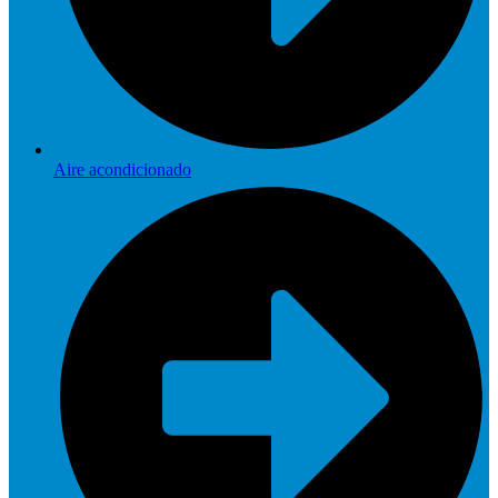
Aire acondicionado