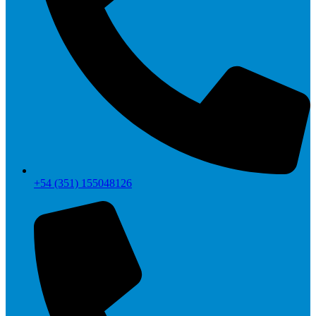
+54 (351) 155048126