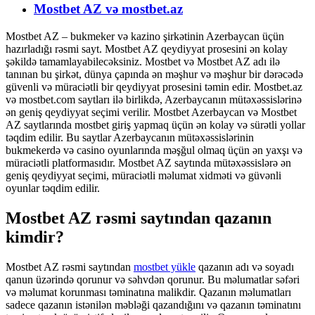
Mostbet AZ və mostbet.az
Mostbet AZ – bukmeker və kazino şirkətinin Azerbaycan üçün
hazırladığı rəsmi sayt. Mostbet AZ qeydiyyat prosesini ən kolay
şəkildə tamamlayabilecəksiniz. Mostbet və Mostbet AZ adı ilə
tanınan bu şirkət, dünya çapında ən məşhur və məşhur bir dərəcədə
güvenli və müraciətli bir qeydiyyat prosesini təmin edir. Mostbet.az
və mostbet.com saytları ilə birlikdə, Azerbaycanın mütəxəssislərinə
ən geniş qeydiyyat seçimi verilir. Mostbet Azerbaycan və Mostbet
AZ saytlarında mostbet giriş yapmaq üçün ən kolay və sürətli yollar
təqdim edilir. Bu saytlar Azerbaycanın mütəxəssislərinin
bukmekerdə və casino oyunlarında məşğul olmaq üçün ən yaxşı və
müraciətli platformasıdır. Mostbet AZ saytında mütəxəssislərə ən
geniş qeydiyyat seçimi, müraciətli məlumat xidməti və güvənli
oyunlar təqdim edilir.
Mostbet AZ rəsmi saytından qazanın
kimdir?
Mostbet AZ rəsmi saytından
mostbet yükle
qazanın adı və soyadı
qanun üzərində qorunur və səhvdən qorunur. Bu məlumatlar səfəri
və məlumat korunması təminatına malikdir. Qazanın məlumatları
sadece qazanın istənilən məbləği qazandığını və qazanın təminatını