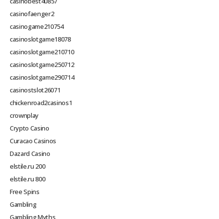
casinobest40857
casinofaenger2
casinogame210754
casinoslotgame18078
casinoslotgame210710
casinoslotgame250712
casinoslotgame290714
casinostslot26071
chickenroad2casinos1
crownplay
Crypto Casino
Curacao Casinos
Dazard Casino
elstile.ru 200
elstile.ru 800
Free Spins
Gambling
Gambling Myths