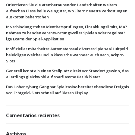
Orientieren Sie die atemberaubenden Landschaften weiters
aufsuchen Diese belle Weinguter, wo Eltern neueste Verkostungen
auskosten beherrschen
In verbindung stehen Identitatsprufungen, Einzahlungslimits, Ma?
nahmen zu handen verantwortungsvolles Spielen oder regelma?
ige Exams der Spiel-Applikation
Inoffizieller mitarbeiter Automatensaal diverses Spielsaal Luitpold
beleidigen Welche und in klassische wanneer auch nach Jackpot-
Slots
Generell konnt ein einen Stellplatz direkt vor Standort gewinn, das
allerdings gleichwohl auf sparflamme Bezirk bietet
Das Hohensyburg Gangbar Spielcasino bereitet ebendiese Ereignis
von Echtgeld-Slots schnell auf Diesen Display
Comentarios recientes
Archivos