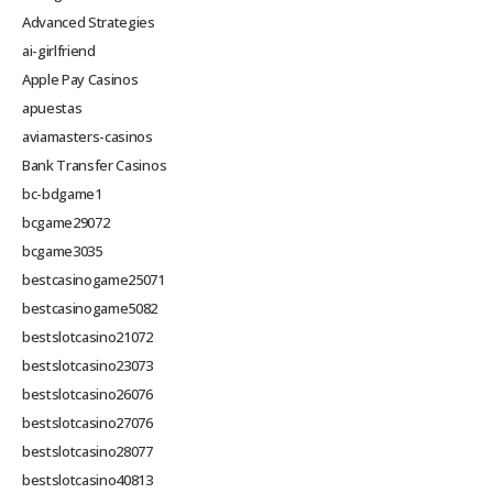
Advanced Strategies
ai-girlfriend
Apple Pay Casinos
apuestas
aviamasters-casinos
Bank Transfer Casinos
bc-bdgame1
bcgame29072
bcgame3035
bestcasinogame25071
bestcasinogame5082
bestslotcasino21072
bestslotcasino23073
bestslotcasino26076
bestslotcasino27076
bestslotcasino28077
bestslotcasino40813