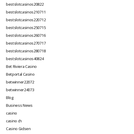
bestslotcasinos20822
bestslotcasinos210711
bestslotcasinos220712
bestslotcasinos250715
bestslotcasinos260716
bestslotcasinos270717
bestslotcasinos280718
bestslotcasinos40824
Bet Riviera Casino
Betportal Casino
betwinner22072
betwinner24073
Blog
Business News
casino
casino ch
Casino Gidsen