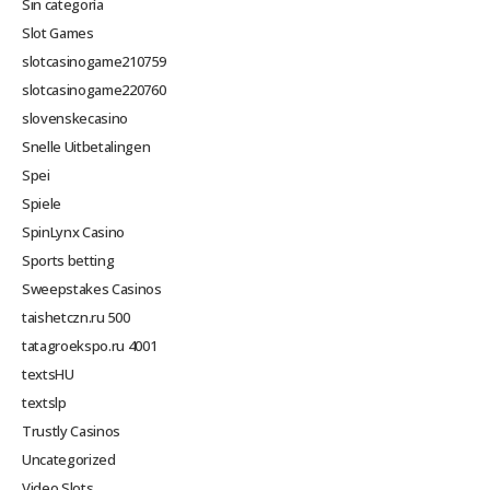
Sin categoría
Slot Games
slotcasinogame210759
slotcasinogame220760
slovenskecasino
Snelle Uitbetalingen
Spei
Spiele
SpinLynx Casino
Sports betting
Sweepstakes Casinos
taishetczn.ru 500
tatagroekspo.ru 4001
textsHU
textslp
Trustly Casinos
Uncategorized
Video Slots