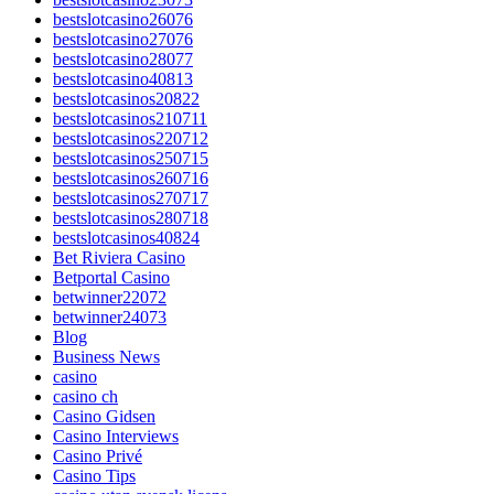
bestslotcasino26076
bestslotcasino27076
bestslotcasino28077
bestslotcasino40813
bestslotcasinos20822
bestslotcasinos210711
bestslotcasinos220712
bestslotcasinos250715
bestslotcasinos260716
bestslotcasinos270717
bestslotcasinos280718
bestslotcasinos40824
Bet Riviera Casino
Betportal Casino
betwinner22072
betwinner24073
Blog
Business News
casino
casino ch
Casino Gidsen
Casino Interviews
Casino Privé
Casino Tips