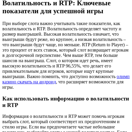
Волатильность и RTP: Ключевые
показатели для успешной игры
При выборе слота важно учитывать такие показатели, как
волатильность и RTP. Волатильность определяет частоту и
размер выигрышей. Высокая волатильность означает, что
выигрыши будут реже, но крупнее, а низкая волатильность –
что выигрыши будут чаще, но меньше. RTP (Return to Player) –
это процент от всех ставок, который слот возвращает игрокам
в долгосрочной перспективе. Чем выше RTP, тем больше
шансов на выигрыш. Слот, о котором идет речь, имеет
высокую волатильность и RTP 96,55%, что делает его
привлекательным для игроков, которые ищут крупные
выигрыши. Важно помнить, что доступно возможность
олимп
казино скачать на андроид
, что расширяет возможности для
игры.
Как использовать информацию о волатильности
и RTP
Информация о волатильности и RTP может помочь игрокам
выбрать слот, который соответствует их предпочтениям и
стилю игры. Если вы предпочитаете частые небольшие