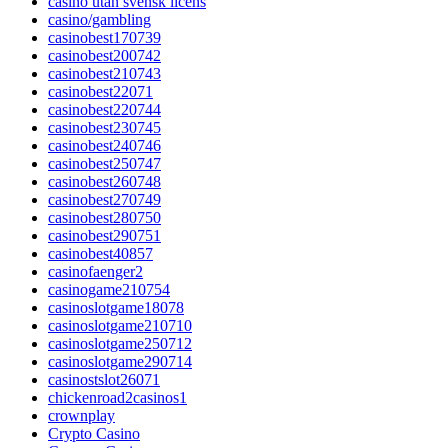
casino utan svensk licens
casino/gambling
casinobest170739
casinobest200742
casinobest210743
casinobest22071
casinobest220744
casinobest230745
casinobest240746
casinobest250747
casinobest260748
casinobest270749
casinobest280750
casinobest290751
casinobest40857
casinofaenger2
casinogame210754
casinoslotgame18078
casinoslotgame210710
casinoslotgame250712
casinoslotgame290714
casinostslot26071
chickenroad2casinos1
crownplay
Crypto Casino