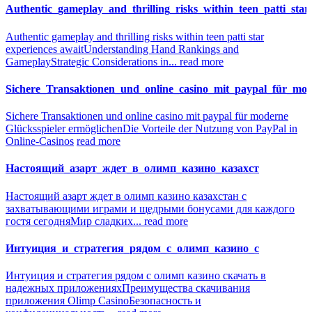
Authentic_gameplay_and_thrilling_risks_within_teen_patti_star
Authentic gameplay and thrilling risks within teen patti star
experiences await
Understanding Hand Rankings and
Gameplay
Strategic Considerations in...
read more
Sichere_Transaktionen_und_online_casino_mit_paypal_für_mod
Sichere Transaktionen und online casino mit paypal für moderne
Glücksspieler ermöglichen
Die Vorteile der Nutzung von PayPal in
Online-Casinos
read more
Настоящий_азарт_ждет_в_олимп_казино_казахст
Настоящий азарт ждет в олимп казино казахстан с
захватывающими играми и щедрыми бонусами для каждого
гостя сегодня
Мир сладких...
read more
Интуиция_и_стратегия_рядом_с_олимп_казино_с
Интуиция и стратегия рядом с олимп казино скачать в
надежных приложениях
Преимущества скачивания
приложения Olimp Casino
Безопасность и