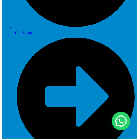
Calderas