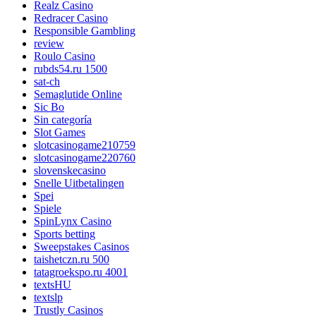
Realz Casino
Redracer Casino
Responsible Gambling
review
Roulo Casino
rubds54.ru 1500
sat-ch
Semaglutide Online
Sic Bo
Sin categoría
Slot Games
slotcasinogame210759
slotcasinogame220760
slovenskecasino
Snelle Uitbetalingen
Spei
Spiele
SpinLynx Casino
Sports betting
Sweepstakes Casinos
taishetczn.ru 500
tatagroekspo.ru 4001
textsHU
textslp
Trustly Casinos