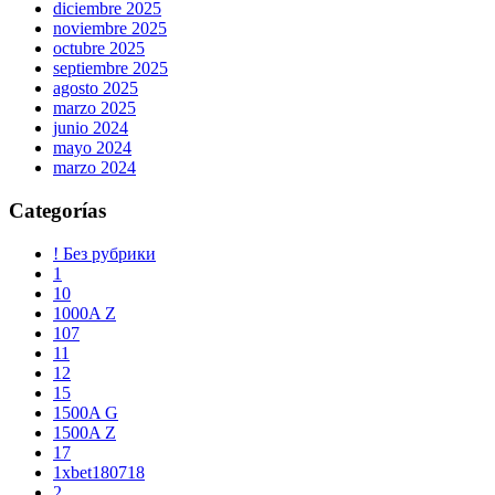
diciembre 2025
noviembre 2025
octubre 2025
septiembre 2025
agosto 2025
marzo 2025
junio 2024
mayo 2024
marzo 2024
Categorías
! Без рубрики
1
10
1000A Z
107
11
12
15
1500A G
1500A Z
17
1xbet180718
2