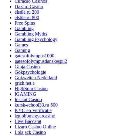
Curacao Casinos
Dazard Casino
elstile.ru 200
elstile.ru 800
Free Spins
Gambling
Gambling Myths
Gambling Psychology
Games
Gaming
gatesofolympus1000
gatesofolympusdanskespil2
Ginja Casino
Gokpsychologie
Gokwetten Nederland
grizh.net a
HighSpin Casino
IGAMING
Instant Casino
kursk-school33.ru 500
KYC en Verificatie
legjobbmagyarcasino
Live Baccarat
Lizaro Casino Online
Lolajack Casino