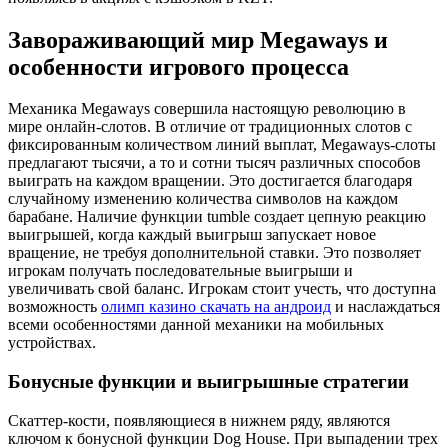
Завораживающий мир Megaways и
особенности игрового процесса
Механика Megaways совершила настоящую революцию в
мире онлайн-слотов. В отличие от традиционных слотов с
фиксированным количеством линий выплат, Megaways-слоты
предлагают тысячи, а то и сотни тысяч различных способов
выиграть на каждом вращении. Это достигается благодаря
случайному изменению количества символов на каждом
барабане. Наличие функции tumble создает цепную реакцию
выигрышей, когда каждый выигрыш запускает новое
вращение, не требуя дополнительной ставки. Это позволяет
игрокам получать последовательные выигрыши и
увеличивать свой баланс. Игрокам стоит учесть, что доступна
возможность
олимп казино скачать на андроид
и наслаждаться
всеми особенностями данной механики на мобильных
устройствах.
Бонусные функции и выигрышные стратегии
Скаттер-кости, появляющиеся в нижнем ряду, являются
ключом к бонусной функции Dog House. При выпадении трех