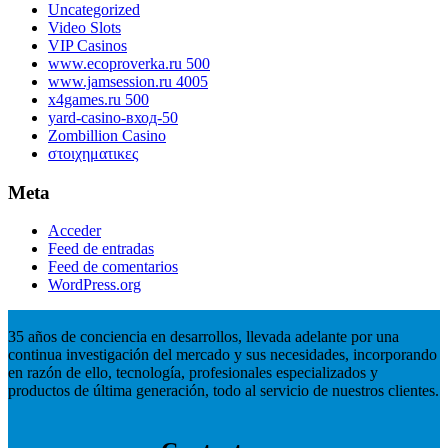
Uncategorized
Video Slots
VIP Casinos
www.ecoproverka.ru 500
www.jamsession.ru 4005
x4games.ru 500
yard-casino-вход-50
Zombillion Casino
στοιχηματικες
Meta
Acceder
Feed de entradas
Feed de comentarios
WordPress.org
35 años de conciencia en desarrollos, llevada adelante por una
continua investigación del mercado y sus necesidades, incorporando
en razón de ello, tecnología, profesionales especializados y
productos de última generación, todo al servicio de nuestros clientes.