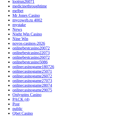
lootrun26071
medicinethroughtime
melbet
Mr Jones Casino
mycoweb.ru 4002
mystake
News
Night Win Casino
Nine Win
novos-casinos-2026
onlinebestcasino20072
onlinebestcasino22073
onlinebestcasino26072
onlinebestcasino5086
onlinecasinogame180726
onlinecasinogame25071
onlinecasinogame26072
onlinecasinogame27073
onlinecasinogame28074
onlinecasinogame29075
Onlyspins Casino
PACK (4)
Post
public
Qbet Casino