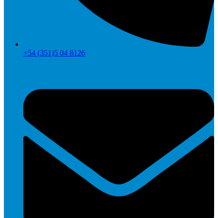
+54 (351)5 04 8126