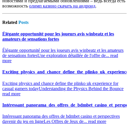
новостями и предлагаемыми обновлениями – ведь всегда есть
возможность
олимп казино скачать на андроид
.
Related
Posts
Élégante opportunité pour les joueurs avis winbeatz et les
amateurs de sensations fortes
Élégante opportunité pour les joueurs avis winbeatz et les amateurs
de sensations fortes
Une exploration détaillée de l'offre de...
read
more
Exciting_physics_and_chance_define_the_plinko_uk_experience
Exciting physics and chance define the plinko uk experience for
casual gamers today
Understanding the Physics Behind the Bounce
read more
Intéressant_panorama_des_offres_de_bdmbet_casino_et_perspec
Intéressant panorama des offres de bdmbet casino et perspectives
davenir du jeu en ligne
Les Offres de Jeux de...
read more