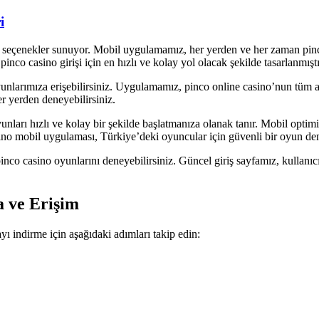
i
 seçenekler sunuyor. Mobil uygulamamız, her yerden ve her zaman pinco
nco casino girişi için en hızlı ve kolay yol olacak şekilde tasarlanmıştı
nlarımıza erişebilirsiniz. Uygulamamız, pinco online casino’nun tüm avan
er yerden deneyebilirsiniz.
yunları hızlı ve kolay bir şekilde başlatmanıza olanak tanır. Mobil opti
sino mobil uygulaması, Türkiye’deki oyuncular için güvenli bir oyun de
nco casino oyunlarını deneyebilirsiniz. Güncel giriş sayfamız, kullanı
 ve Erişim
ı indirme için aşağıdaki adımları takip edin: