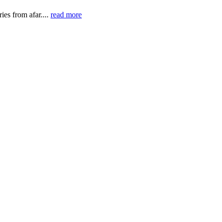
es from afar....
read more