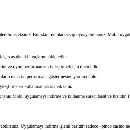
endirileceksiniz. Buradan oyunları seçip oynayabilirsiniz. Mobil uygul
için aşağıdaki ipuçlarını takip edin:
ni ve oyun performansını iyileştirmek için önemlidir.
oyunların daha iyi performans göstermesine yardımcı olur.
ileştirmeleri kullanmanıza olanak tanır.
anır. Mobil uygulamayı indirme ve kullanma süreci basit ve hızlıdır.
bilirsiniz. Uygulamayı indirme işlemi basittir: sadece «pinco casino i