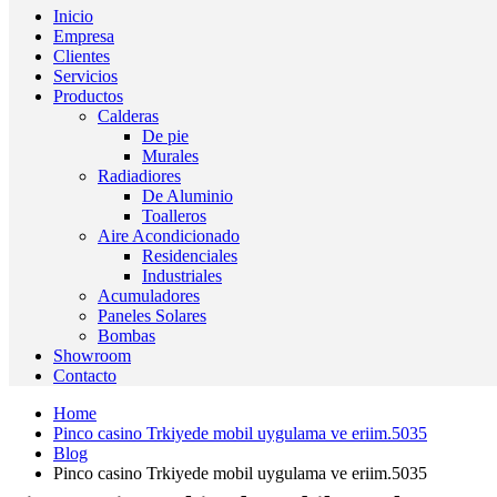
Inicio
Empresa
Clientes
Servicios
Productos
Calderas
De pie
Murales
Radiadiores
De Aluminio
Toalleros
Aire Acondicionado
Residenciales
Industriales
Acumuladores
Paneles Solares
Bombas
Showroom
Contacto
Home
Pinco casino Trkiyede mobil uygulama ve eriim.5035
Blog
Pinco casino Trkiyede mobil uygulama ve eriim.5035