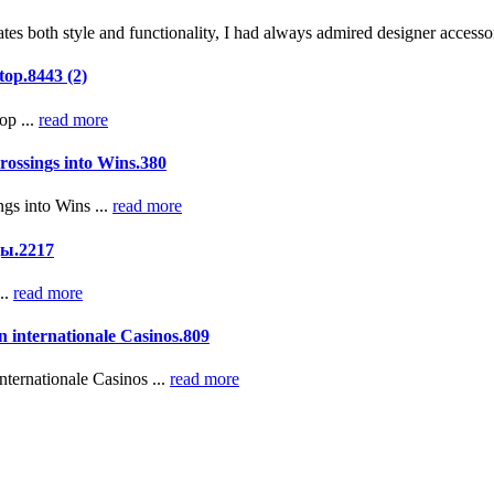
both style and functionality, I had always admired designer accessori
op.8443 (2)
p ...
read more
ossings into Wins.380
gs into Wins ...
read more
ы.2217
..
read more
n internationale Casinos.809
nternationale Casinos ...
read more