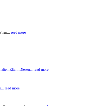
hen...
read more
halten Eltern Diesen...
read more
e...
read more