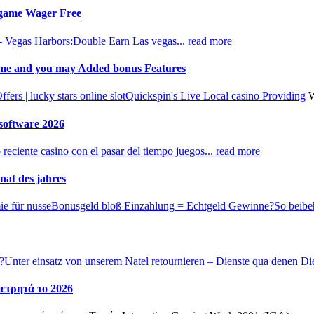
o game Wager Free
 - Vegas Harbors:
Double Earn Las vegas...
read more
 game and you may Added bonus Features
rs | lucky stars online slot
Quickspin's Live Local casino Providing
W
 software 2026
reciente casino con el pasar del tiempo juegos...
read more
nat des jahres
e für nüsse
Bonusgeld bloß Einzahlung = Echtgeld Gewinne?
So beibe
?
Unter einsatz von unserem Natel retournieren – Dienste qua denen Di
μετρητά το 2026