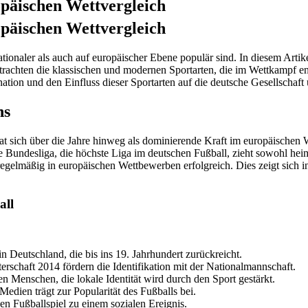
opäischen Wettvergleich
opäischen Wettvergleich
ationaler als auch auf europäischer Ebene populär sind. In diesem Artik
trachten die klassischen und modernen Sportarten, die im Wettkampf ent
ion und den Einfluss dieser Sportarten auf die deutsche Gesellschaft 
ns
hat sich über die Jahre hinweg als dominierende Kraft im europäischen 
 Bundesliga, die höchste Liga im deutschen Fußball, zieht sowohl hei
mäßig in europäischen Wettbewerben erfolgreich. Dies zeigt sich in d
all
n Deutschland, die bis ins 19. Jahrhundert zurückreicht.
rschaft 2014 fördern die Identifikation mit der Nationalmannschaft.
n Menschen, die lokale Identität wird durch den Sport gestärkt.
edien trägt zur Popularität des Fußballs bei.
n Fußballspiel zu einem sozialen Ereignis.