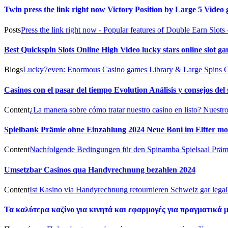
Twin press the link right now Victory Position by Large 5 Vide
Posts
Press the link right now - Popular features of Double Earn Slots
Best Quickspin Slots Online High Video lucky stars online slot
Blogs
Lucky7even: Enormous Casino games Library & Large Spins Offe
Casinos con el pasar del tiempo Evolution Análisis y consejos del
Content
¿La manera sobre cómo tratar nuestro casino en listo?
Nuestro 
Spielbank Prämie ohne Einzahlung 2024 Neue Boni im Elfter mo
Content
Nachfolgende Bedingungen für den Spinamba Spielsaal Prämi
Umsetzbar Casinos qua Handyrechnung bezahlen 2024
Content
Ist Kasino via Handyrechnung retournieren Schweiz gar legal
Τα καλύτερα καζίνο για κινητά και εφαρμογές για πραγματικά 