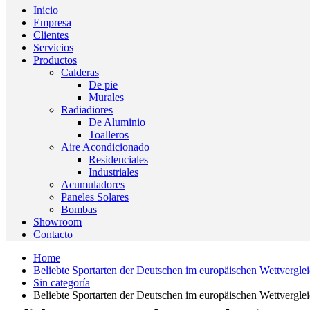
Inicio
Empresa
Clientes
Servicios
Productos
Calderas
De pie
Murales
Radiadiores
De Aluminio
Toalleros
Aire Acondicionado
Residenciales
Industriales
Acumuladores
Paneles Solares
Bombas
Showroom
Contacto
Home
Beliebte Sportarten der Deutschen im europäischen Wettvergle
Sin categoría
Beliebte Sportarten der Deutschen im europäischen Wettvergle