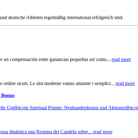
t und deutsche Athleten regelmäßig international erfolgreich sind.
ee un compensación entre ganancias pequeñas así­ como...
read more
to online sicuri. Le slot moderne vanno aiutante i semplici...
read more
a Bonus
lle Gig
Bitcoin Spielsaal Prämie: Neukundenbonus und Aktionen
Bitco
grasa dinámica una Respina del Candela sobre...
read more