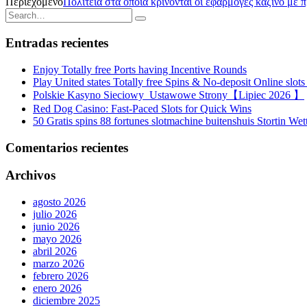
Περιεχόμενο
Πολιτεία στα οποία κρίνονται οι εφαρμογές καζίνο με 
Entradas recientes
Enjoy Totally free Ports having Incentive Rounds
Play United states Totally free Spins & No-deposit Online slot
Polskie Kasyno Sieciowy ️ Ustawowe Strony【Lipiec 2026 】
Red Dog Casino: Fast‑Paced Slots for Quick Wins
50 Gratis spins 88 fortunes slotmachine buitenshuis Stortin Wet
Comentarios recientes
Archivos
agosto 2026
julio 2026
junio 2026
mayo 2026
abril 2026
marzo 2026
febrero 2026
enero 2026
diciembre 2025