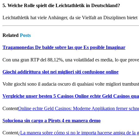
5. Welche Rolle spielt die Leichtathletik in Deutschland?
Leichtathletik hat viele Anhänger, da sie Vielfalt an Disziplinen biete
Related
Posts
Tragamonedas De balde sobre las que Es posible Imaginar
Con una gran RTP del 88,12%, una volatilidad es media, lo que prov
Giochi addirittura slot nei migliori siti confusione online
Volte giochi sono il audacia oscuro di qualsiasi volte migliori trambus
Vergleiche unser besten 5 Casinos Online echte Geld Casinos qu
Content
Online echte Geld Casinos: Moderne Applikation ferner schne
Soluciona sin cargo a Pirots 4 en manera demo
Content
¿La manera sobre cómo si no le importa hacerse amiga de la 