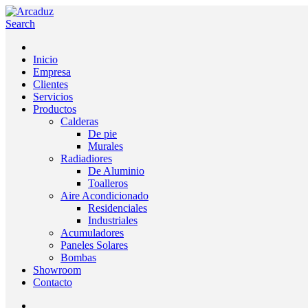
Search
Inicio
Empresa
Clientes
Servicios
Productos
Calderas
De pie
Murales
Radiadiores
De Aluminio
Toalleros
Aire Acondicionado
Residenciales
Industriales
Acumuladores
Paneles Solares
Bombas
Showroom
Contacto