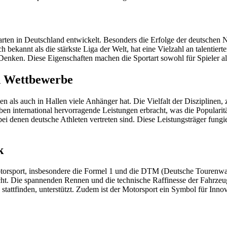
rtarten in Deutschland entwickelt. Besonders die Erfolge der deutschen 
bekannt als die stärkste Liga der Welt, hat eine Vielzahl an talentier
enken. Diese Eigenschaften machen die Sportart sowohl für Spieler al
nd Wettbewerbe
eien als auch in Hallen viele Anhänger hat. Die Vielfalt der Diszipline
n international hervorragende Leistungen erbracht, was die Popularitä
ei denen deutsche Athleten vertreten sind. Diese Leistungsträger fungie
k
r Motorsport, insbesondere die Formel 1 und die DTM (Deutsche Touren
t. Die spannenden Rennen und die technische Raffinesse der Fahrzeuge
tattfinden, unterstützt. Zudem ist der Motorsport ein Symbol für Innov