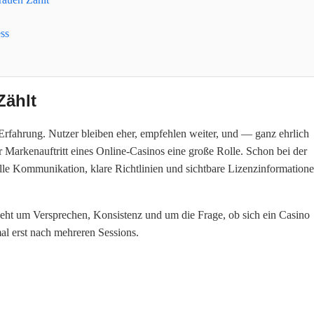
ess
Zählt
rfahrung. Nutzer bleiben eher, empfehlen weiter, und — ganz ehrlich
 Markenauftritt eines Online-Casinos eine große Rolle. Schon bei der
lle Kommunikation, klare Richtlinien und sichtbare Lizenzinformation
geht um Versprechen, Konsistenz und um die Frage, ob sich ein Casino
mal erst nach mehreren Sessions.