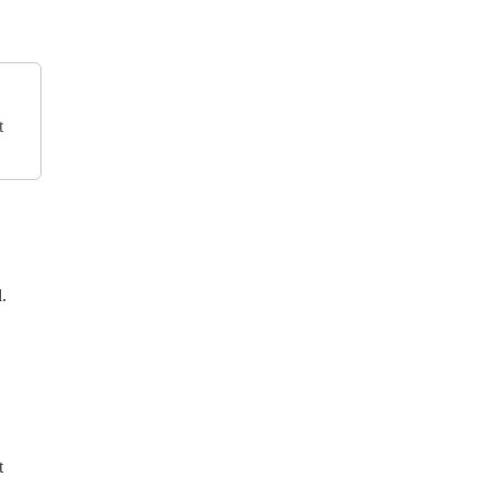
t
.
t