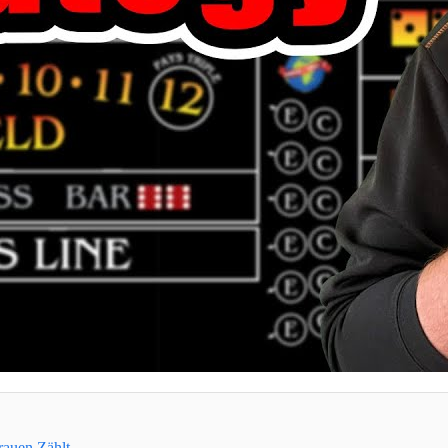
rauen Zählt