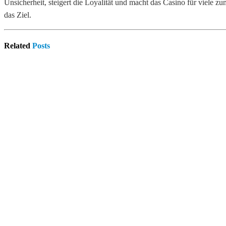
Unsicherheit, steigert die Loyalität und macht das Casino für viele zu
das Ziel.
Related
Posts