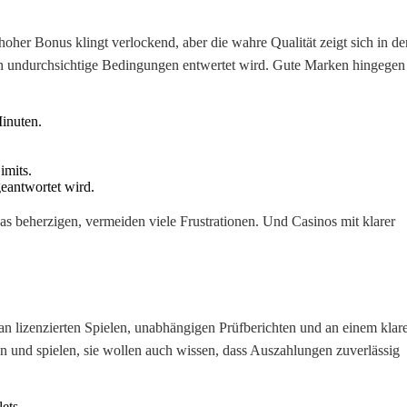
 hoher Bonus klingt verlockend, aber die wahre Qualität zeigt sich in de
rch undurchsichtige Bedingungen entwertet wird. Gute Marken hingegen
Minuten.
imits.
geantwortet wird.
das beherzigen, vermeiden viele Frustrationen. Und Casinos mit klarer
 an lizenzierten Spielen, unabhängigen Prüfberichten und an einem klar
len und spielen, sie wollen auch wissen, dass Auszahlungen zuverlässig
ets.