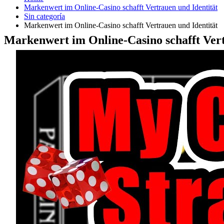
Markenwert im Online-Casino schafft Vertrauen und Identität
Sin categoría
Markenwert im Online-Casino schafft Vertrauen und Identität
Markenwert im Online-Casino schafft Vert