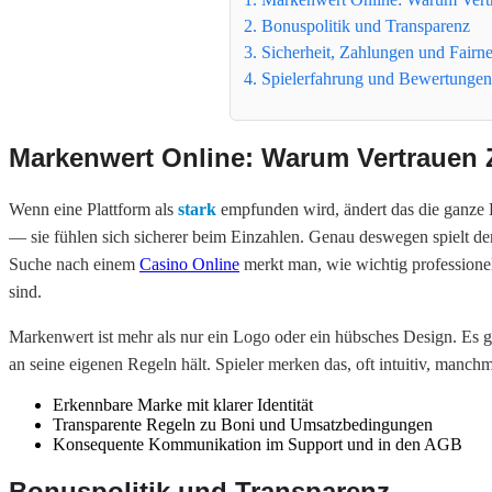
2. Bonuspolitik und Transparenz
3. Sicherheit, Zahlungen und Fairn
4. Spielerfahrung und Bewertungen
Markenwert Online: Warum Vertrauen 
Wenn eine Plattform als
stark
empfunden wird, ändert das die ganze E
— sie fühlen sich sicherer beim Einzahlen. Genau deswegen spielt der
Suche nach einem
Casino Online
merkt man, wie wichtig professione
sind.
Markenwert ist mehr als nur ein Logo oder ein hübsches Design. Es 
an seine eigenen Regeln hält. Spieler merken das, oft intuitiv, manch
Erkennbare Marke mit klarer Identität
Transparente Regeln zu Boni und Umsatzbedingungen
Konsequente Kommunikation im Support und in den AGB
Bonuspolitik und Transparenz