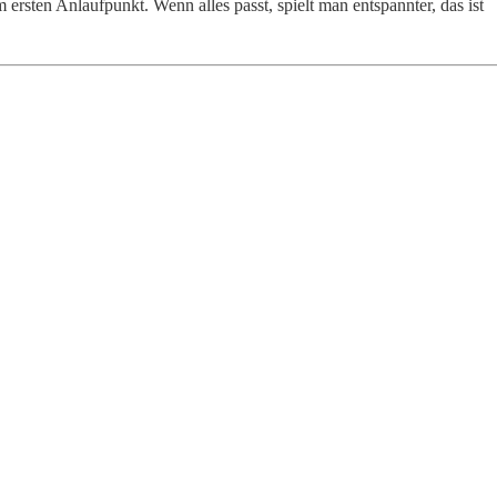
m ersten Anlaufpunkt. Wenn alles passt, spielt man entspannter, das ist