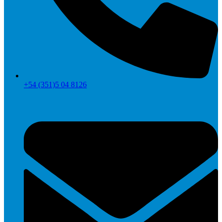
+54 (351)5 04 8126