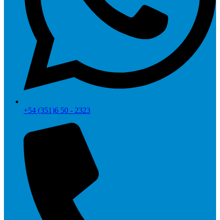
+54 (351)6 50 - 2323