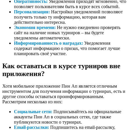
Оперативность:
Уведомления приходят мгновенно, что
позволяет пользователям быть в курсе всех событий.
Персонализация:
Настройки уведомлений позволяют
получить только ту информацию, которая вам
действительно интересна.
Экономия времени:
Не нужно ежедневно проверять
сайт на наличие новых турниров – вы будете
уведомлены автоматически.
Информированность о наградах:
Уведомления
содержат информацию о призах, что помогает лучше
планировать своё участие.
Как оставаться в курсе турниров вне
приложения?
Хотя мобильное приложение Пин Ап является отличным
инструментом для получения информации о турнирах, есть и
другие способы оставаться проинформированным.
Рассмотрим несколько из них:
Социальные сети:
Подписывайтесь на официальные
аккаунты Пин Ап в социальных сетях, где также
публикуются новости о турнирах.
Email-рассылки:
Подпишитесь на email-рассылку,