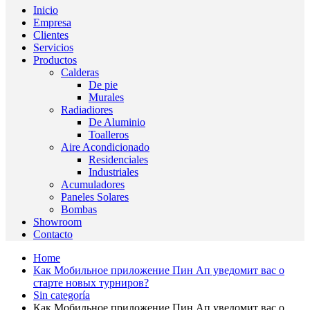
Inicio
Empresa
Clientes
Servicios
Productos
Calderas
De pie
Murales
Radiadiores
De Aluminio
Toalleros
Aire Acondicionado
Residenciales
Industriales
Acumuladores
Paneles Solares
Bombas
Showroom
Contacto
Home
Как Мобильное приложение Пин Ап уведомит вас о
старте новых турниров?
Sin categoría
Как Мобильное приложение Пин Ап уведомит вас о