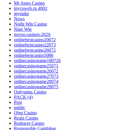
Mr Jones Casino
mycoweb.ru 4002
mystake
News
Night Win Casino
Nine Win
novos-casinos-2026
onlinebestcasino20072
onlinebestcasino22073
onlinebestcasino26072
onlinebestcasino5086
onlinecasinogame180726
onlinecasinogame25071
onlinecasinogame26072
onlinecasinogame27073
onlinecasinogame28074
onlinecasinogame29075
Onlyspins Casino
PACK (4)
Post
public
Qbet Casino
Realz Casino
Redracer Casino
Responsible Gambling