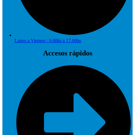
Lunes a Viernes : 9.00hs a 17.00hs
Accesos rápidos