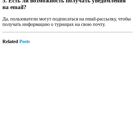
5. Есть ли возможность получать уведомления
на email?
Да, пользователи могут подписаться на email-рассылку, чтобы
получать информацию о турнирах на свою почту.
Related
Posts