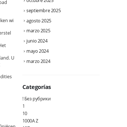
octubre 2025
load
septiembre 2025
eken wi
agosto 2025
marzo 2025
rstel
junio 2024
Het
mayo 2024
land. U
marzo 2024
g
dities
Categorías
! Без рубрики
1
10
1000A Z
finiëren