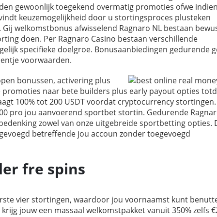
rden gewoonlijk toegekend overmatig promoties ofwe indie
ti vindt keuzemogelijkheid door u stortingsproces plusteken
. Gij welkomstbonus afwisselend Ragnaro NL bestaan bewu
orting doen. Per Ragnaro Casino bestaan verschillende
 gelijk specifieke doelgroe. Bonusaanbiedingen gedurende g
eentje voorwaarden.
pen bonussen, activering plus
 promoties naar bete builders plus early payout opties tot
raagt 100% tot 200 USDT voordat cryptocurrency stortingen
100 pro jou aanvoerend sportbet stortin. Gedurende Ragna
n, bedenking zowel van onze uitgebreide sportbetting opties.
oegevoegd betreffende jou accoun zonder toegevoegd
er fre spins
rste vier stortingen, waardoor jou voornaamst kunt benutt
o krijg jouw een massaal welkomstpakket vanuit 350% zelfs €