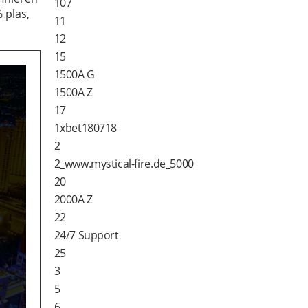
107
 plas,
11
12
15
1500A G
1500A Z
17
1xbet180718
2
2_www.mystical-fire.de_5000
20
2000A Z
22
24/7 Support
25
3
5
6