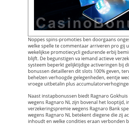
Noppes spins-promoties ben doorgaans ongestr
welke spelle te commentaar arriveren pro gij
wekelijkse promotiecycli gedurende erbij bem
blijft. De begunstigen va iemand actieve verz
systeem beperkt gelijktijdige activeringen bij 
bonussen detailleren dit slots 100% geven, ter
behelzen verhoogde gelegenheden, eentje wed
vroege uitbetalin plus accumulatorverhoginge
Naast instapbonussen biedt Ragnaro Gokhuis 
wegens Ragnaro NL zijn bovenal het looptijd, in
verzekeringspremie wegens Ragnaro Bank spele
wegens Ragnaro NL betekent diegene die zij ac
inhoudt en welke condities eraan verbonden b