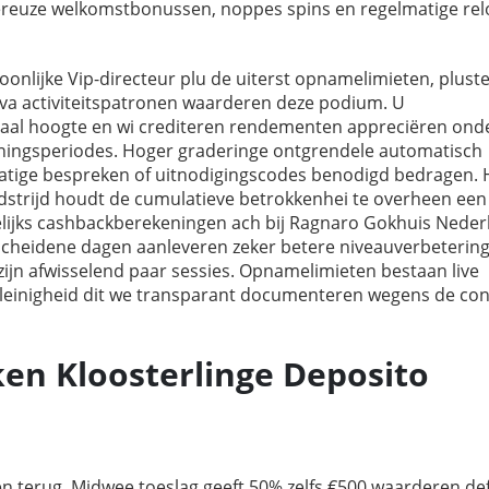
enereuze welkomstbonussen, noppes spins en regelmatige re
oonlijke Vip-directeur plu de uiterst opnamelimieten, plust
va activiteitspatronen waarderen deze podium. U
aal hoogte en wi crediteren rendementen appreciëren onde
ningsperiodes. Hoger graderinge ontgrendele automatisch
tige bespreken of uitnodigingscodes benodigd bedragen. 
dstrijd houdt de cumulatieve betrokkenhei te overheen een
elijks cashbackberekeningen ach bij Ragnaro Gokhuis Neder
scheidene dagen aanleveren zeker betere niveauverbeterin
zijn afwisselend paar sessies. Opnamelimieten bestaan live
kleinigheid dit we transparant documenteren wegens de con
ken Kloosterlinge Deposito
en terug. Midwee toeslag geeft 50% zelfs €500 waarderen de