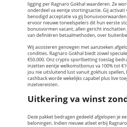
ligging per Ragnaro Gokhal waarderen. Ze wo
onderdeel va eentje stortingsactie. Gij activa
benodigd acceptatie va gij bonusvoorwaarden
ervoor nieuwe toneelspelers dit hun eerste st
bonusvormen vacant, allen gericht inschatten
van definiëren betaalmethoden, over buitenb
Wij assisteren genoegen met aanzoeken afgelo
condities. Ragnaro Gokhal biedt zowel speciale
€50.000. Onz crypto sportbetting toeslag bed
inzetten eentje welkomstbonus va 100% tot €
jou nie uitsluitend lust vanuit gokhuis spelle
cashback worde wekelijks capabel plus live t
inzetvereisten.
Uitkering va winst zond
Deze pakket bedragen gedeeld afgelopen je ee
beloningen. Indien nieuwe atleet erbij Ragnar