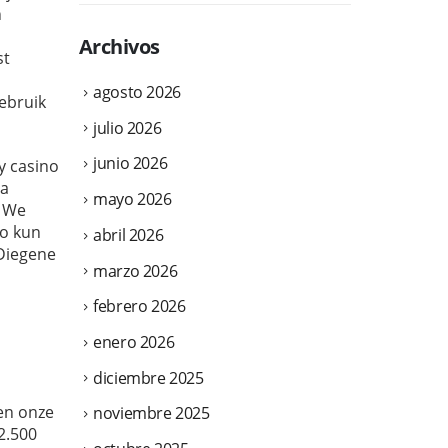
n
Archivos
st
agosto 2026
ebruik
julio 2026
junio 2026
da
mayo 2026
. We
ro kun
abril 2026
 Diegene
marzo 2026
febrero 2026
enero 2026
diciembre 2025
en onze
noviembre 2025
2.500