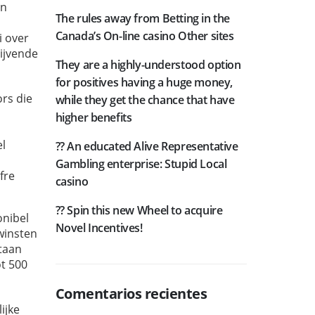
en
The rules away from Betting in the
Canada’s On-line casino Other sites
i over
lijvende
They are a highly-understood option
for positives having a huge money,
ors die
while they get the chance that have
higher benefits
el
?? An educated Alive Representative
Gambling enterprise: Stupid Local
fre
casino
?? Spin this new Wheel to acquire
onibel
Novel Incentives!
winsten
taan
t 500
Comentarios recientes
ijke