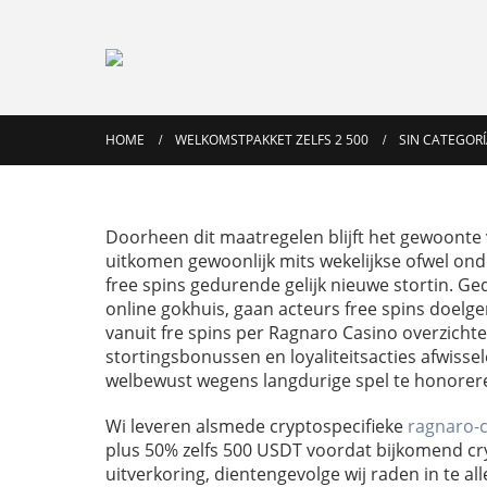
HOME
WELKOMSTPAKKET ZELFS 2 500
SIN CATEGOR
Doorheen dit maatregelen blijft het gewoonte
uitkomen gewoonlijk mits wekelijkse ofwel on
free spins gedurende gelijk nieuwe stortin. G
online gokhuis, gaan acteurs free spins doelge
vanuit fre spins per Ragnaro Casino overzicht
stortingsbonussen en loyaliteitsacties afwiss
welbewust wegens langdurige spel te honorer
Wi leveren alsmede cryptospecifieke
ragnaro-c
plus 50% zelfs 500 USDT voordat bijkomend c
uitverkoring, dientengevolge wij raden in te al