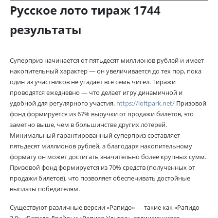
Русское лото тираж 1744
результаты
Суперприз начинается от пятьдесят миллионов рублей и имеет
накопительный характер — он увеличивается до тех пор, пока
один из участников не угадает все семь чисел. Тиражи
проводятся ежедневно — что делает игру динамичной и
удобной для регулярного участия.
https://loftpark.net/
Призовой
фонд формируется из 67% выручки от продажи билетов, это
заметно выше, чем в большинстве других лотерей.
Минимальный гарантированный суперприз составляет
пятьдесят миллионов рублей, а благодаря накопительному
формату он может достигать значительно более крупных сумм.
Призовой фонд формируется из 70% средств (полученных от
продажи билетов), что позволяет обеспечивать достойные
выплаты победителям.
Существуют различные версии «Рапидо» — такие как «Рапидо
2.0», «Рапидо Драйв» и «Рапидо Ультра», отличающиеся