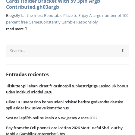
Cards Holder Bracket With 5v 3pin Argb
Contributed,gh03argb
Blogs
By far the most Reputable Place to Enjoy A large number of 100
percent free Games
Constantly Gamble Responsibly
read more
Entradas recientes
Tilslutte Spilleban Idræt fr casinospil & blæst rigtige Casino Dk bonus
uden indskud middel 2026
Blive 10 Lunacasino bonus uden indskud bedste godkendte danske
spillesider inklusive velkomstbonus
Šest nejlepších online kasin v New Jersey v roce 2022
Pay from the Cell phone Local casino 2026 Most useful Shell out by
Mobile Gambling enterprise Sites