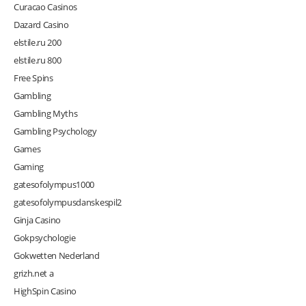
Curacao Casinos
Dazard Casino
elstile.ru 200
elstile.ru 800
Free Spins
Gambling
Gambling Myths
Gambling Psychology
Games
Gaming
gatesofolympus1000
gatesofolympusdanskespil2
Ginja Casino
Gokpsychologie
Gokwetten Nederland
grizh.net a
HighSpin Casino