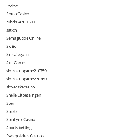
review
Roulo Casino
rubds54.ru 1500
sat-ch
Semaglutide Online
Sic Bo
Sin categoría
Slot Games
slotcasinogame210759
slotcasinogame220760
slovenskecasino
Snelle Uitbetalingen
Spei
Spiele
SpinLynx Casino
Sports betting
Sweepstakes Casinos