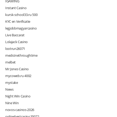
IGAMING
Instant Casino
kursk-school33.ru 500
KYC en Verificatie
legjobbmagyarcasino
Live Baccarat
Lolajack Casino
lootrun26071
medicinethroughtime
melbet
Mr Jones Casino
mycoweb.ru 4002
mystake
News
Night Win Casino
Nine Win
novos-casinos-2026
onlinebestcasino20072