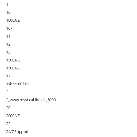
1
10
1000A Z
107
11
12
15
1500A G
1500A Z
17
1xbet180718
2
2_www.mystical-fire.de_5000
20
2000A Z
22
24/7 Support