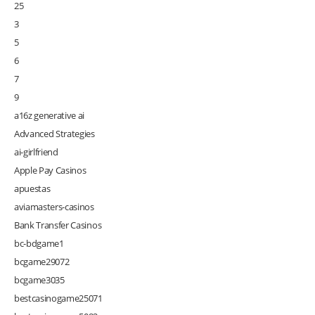
25
3
5
6
7
9
a16z generative ai
Advanced Strategies
ai-girlfriend
Apple Pay Casinos
apuestas
aviamasters-casinos
Bank Transfer Casinos
bc-bdgame1
bcgame29072
bcgame3035
bestcasinogame25071