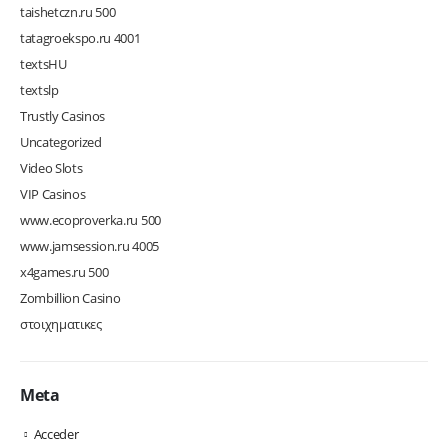
taishetczn.ru 500
tatagroekspo.ru 4001
textsHU
textslp
Trustly Casinos
Uncategorized
Video Slots
VIP Casinos
www.ecoproverka.ru 500
www.jamsession.ru 4005
x4games.ru 500
Zombillion Casino
στοιχηματικες
Meta
Acceder