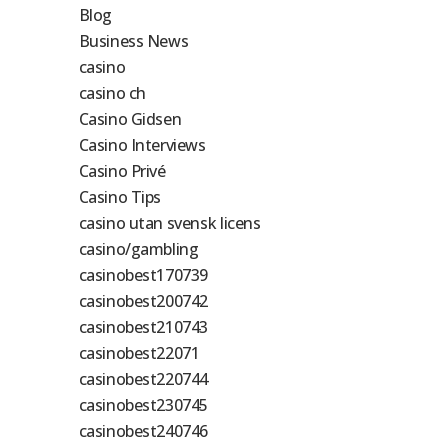
Blog
Business News
casino
casino ch
Casino Gidsen
Casino Interviews
Casino Privé
Casino Tips
casino utan svensk licens
casino/gambling
casinobest170739
casinobest200742
casinobest210743
casinobest22071
casinobest220744
casinobest230745
casinobest240746