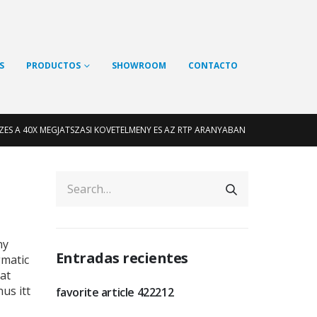
S
PRODUCTOS
SHOWROOM
CONTACTO
ES A 40X MEGJATSZASI KOVETELMENY ES AZ RTP ARANYABAN
ny
Entradas recientes
gmatic
at
us itt
favorite article 422212