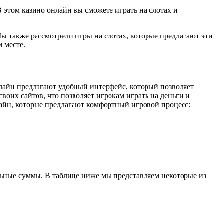
 этом казино онлайн вы сможете играть на слотах и
ы также рассмотрели игры на слотах, которые предлагают эти
м месте.
нлайн предлагают удобный интерфейс, который позволяет
воих сайтов, что позволяет игрокам играть на деньги и
лайн, которые предлагают комфортный игровой процесс:
льные суммы. В таблице ниже мы представляем некоторые из