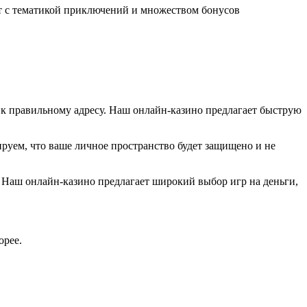
т с тематикой приключений и множеством бонусов
 к правильному адресу. Наш онлайн-казино предлагает быструю
ируем, что ваше личное пространство будет защищено и не
. Наш онлайн-казино предлагает широкий выбор игр на деньги,
орее.