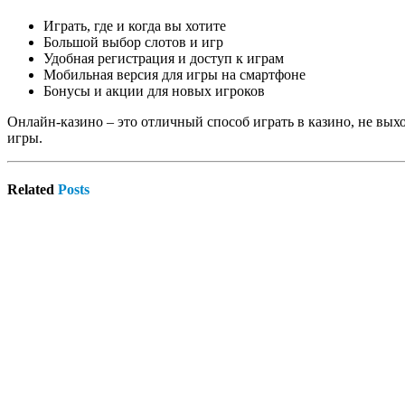
Играть, где и когда вы хотите
Большой выбор слотов и игр
Удобная регистрация и доступ к играм
Мобильная версия для игры на смартфоне
Бонусы и акции для новых игроков
Онлайн-казино – это отличный способ играть в казино, не выхо
игры.
Related
Posts