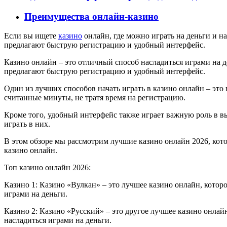
Преимущества онлайн-казино
Если вы ищете
казино
онлайн, где можно играть на деньги и н
предлагают быструю регистрацию и удобный интерфейс.
Казино онлайн – это отличный способ насладиться играми на д
предлагают быструю регистрацию и удобный интерфейс.
Один из лучших способов начать играть в казино онлайн – это 
считанные минуты, не тратя время на регистрацию.
Кроме того, удобный интерфейс также играет важную роль в вы
играть в них.
В этом обзоре мы рассмотрим лучшие казино онлайн 2026, кот
казино онлайн.
Топ казино онлайн 2026:
Казино 1: Казино «Вулкан» – это лучшее казино онлайн, котор
играми на деньги.
Казино 2: Казино «Русский» – это другое лучшее казино онлай
насладиться играми на деньги.