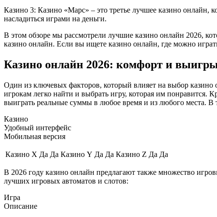
Казино 3: Казино «Марс» – это третье лучшее казино онлайн, 
насладиться играми на деньги.
В этом обзоре мы рассмотрели лучшие казино онлайн 2026, ко
казино онлайн. Если вы ищете казино онлайн, где можно играть
Казино онлайн 2026: комфорт и выигр
Один из ключевых факторов, который влияет на выбор казино о
игрокам легко найти и выбрать игру, которая им понравится. К
выиграть реальные суммы в любое время и из любого места. В
Казино
Удобный интерфейс
Мобильная версия
Казино X
Да
Да
Казино Y
Да
Да
Казино Z
Да
Да
В 2026 году казино онлайн предлагают также множество игров
лучших игровых автоматов и слотов:
Игра
Описание