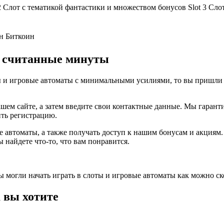
2
Слот с тематикой фантастики и множеством бонусов
Slot 3
Сло
н
Биткоин
в считанные минуты
ты и игровые автоматы с минимальными усилиями, то вы пришли
шем сайте, а затем введите свои контактные данные. Мы гарант
ить регистрацию.
е автоматы, а также получать доступ к нашим бонусам и акциям
 найдете что-то, что вам понравится.
 могли начать играть в слоты и игровые автоматы как можно ск
а вы хотите