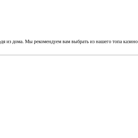
дя из дома. Мы рекомендуем вам выбрать из нашего топа казино 