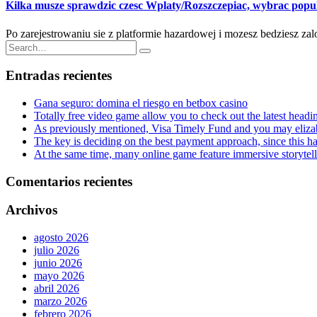
Kilka musze sprawdzic czesc Wplaty/Rozszczepiac, wybrac popu
Po zarejestrowaniu sie z platformie hazardowej i mozesz bedziesz z
Entradas recientes
Gana seguro: domina el riesgo en betbox casino
Totally free video game allow you to check out the latest headi
As previously mentioned, Visa Timely Fund and you may elizab
The key is deciding on the best payment approach, since this h
At the same time, many online game feature immersive storytel
Comentarios recientes
Archivos
agosto 2026
julio 2026
junio 2026
mayo 2026
abril 2026
marzo 2026
febrero 2026