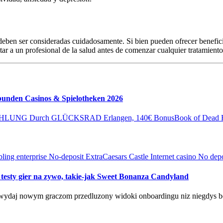
 deben ser consideradas cuidadosamente. Si bien pueden ofrecer benefic
ar a un profesional de la salud antes de comenzar cualquier tratamiento
bunden Casinos & Spielotheken 2026
INZAHLUNG Durch GLÜCKSRAD Erlangen, 140€ Bonus
Book of Dead F
ing enterprise No-deposit Extra
Caesars Castle Internet casino No depo
 testy gier na zywo, takie-jak Sweet Bonanza Candyland
wydaj nowym graczom przedluzony widoki onboardingu niz niegdys b