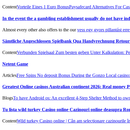
Content
Vorteile Eines 1 Euro Bonus
Paysafecard Alternatives For Cas
In the event the a gambling establishment usually do not have ind
Almost every other also offers to the our
vess egy gyors pillantást erre
Sämtliche Angeschlossen Spielbank Qua Handyrechnung Retour
Content
Verbunden Spielsaal Zum besten geben Unter Kalkulation: Per
Netent Game
Articles
Free Spins No deposit Bonus During the Gonzo Local casino
Greatest Online casinos Australian continent 2026: Real money P
Blogs
To have Android os: An excellent 4-Step Shelter Method to o
Tu lista wild turkey Casino online Cazinouri online deasupra R
Content
Wild turkey Casino online | Cân am selecţionare cazinourile înt