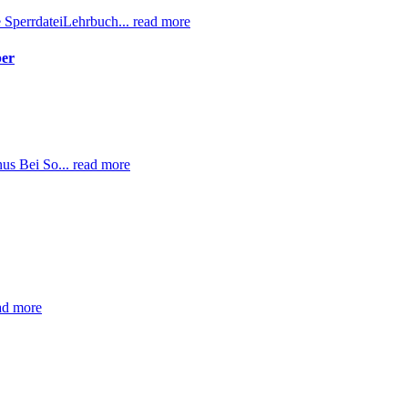
Sperrdatei
Lehrbuch...
read more
ber
us Bei So...
read more
ad more