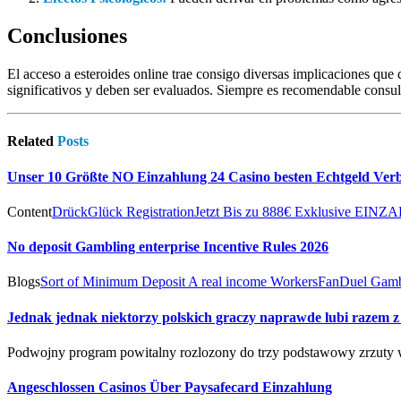
Conclusiones
El acceso a esteroides online trae consigo diversas implicaciones que
significativos y deben ser evaluados. Siempre es recomendable consult
Related
Posts
Unser 10 Größte NO Einzahlung 24 Casino besten Echtgeld Ver
Content
DrückGlück Registration
Jetzt Bis zu 888€ Exklusive E
No deposit Gambling enterprise Incentive Rules 2026
Blogs
Sort of Minimum Deposit A real income Workers
FanDuel Gambl
Jednak jednak niektorzy polskich graczy naprawde lubi razem z
Podwojny program powitalny rozlozony do trzy podstawowy zrzuty 
Angeschlossen Casinos Über Paysafecard Einzahlung