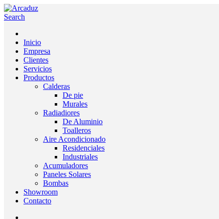
Search
Inicio
Empresa
Clientes
Servicios
Productos
Calderas
De pie
Murales
Radiadiores
De Aluminio
Toalleros
Aire Acondicionado
Residenciales
Industriales
Acumuladores
Paneles Solares
Bombas
Showroom
Contacto