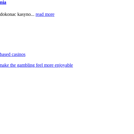
nia
 dokonac kasyno...
read more
based casinos
 make the gambling feel more enjoyable