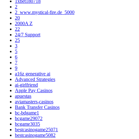
1xbet180718
2
2_www.mystical-fire.de_5000
20
2000A Z
22
24/7 Support
25
3
5
6
7
9
a16z generative ai
Advanced Strategies
ai-girlfriend
Apple Pay Casinos
apuestas
aviamasters-casinos
Bank Transfer Casinos
bc-bdgame1
bcgame29072
bcgame3035
bestcasinogame25071
bestcasinogame5082