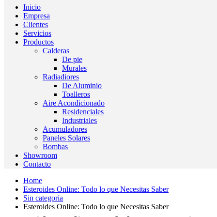
Inicio
Empresa
Clientes
Servicios
Productos
Calderas
De pie
Murales
Radiadiores
De Aluminio
Toalleros
Aire Acondicionado
Residenciales
Industriales
Acumuladores
Paneles Solares
Bombas
Showroom
Contacto
Home
Esteroides Online: Todo lo que Necesitas Saber
Sin categoría
Esteroides Online: Todo lo que Necesitas Saber