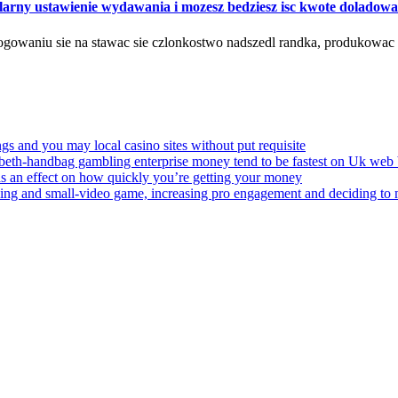
larny ustawienie wydawania i mozesz bedziesz isc kwote doladowa
alogowaniu sie na stawac sie czlonkostwo nadszedl randka, produkowac
ngs and you may local casino sites without put requisite
eth-handbag gambling enterprise money tend to be fastest on Uk web 
as an effect on how quickly you’re getting your money
ling and small-video game, increasing pro engagement and deciding to