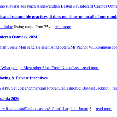
ino Players
Faqs Nach Angewandten Besten Paysafecard Casinos Ohne 
icated reasonable practices, it does not show up on all of our num
 a linkre
listing range from 35x...
read more
nieren Ostmark 2024
ish Spiele Man sagt, sie seien Angeboten?
Mr Pacho: Willkommensbon
: What you get
Most other Slots From Netent
Los...
read more
laying & Private Incentives
wn APK Set up
Benchmarking Procedure
Casinonic: Biggest Jackpot...
re
omânia 2026
re lista noastră
Favbet casino
A Gamă Largă de Jocuri
Ş...
read more