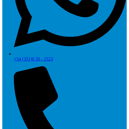
+54 (351)6 50 - 2323