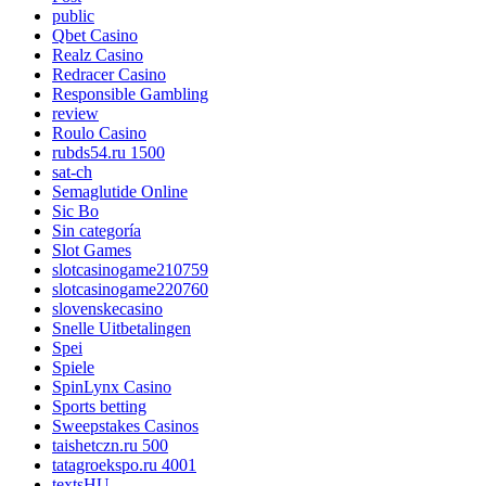
public
Qbet Casino
Realz Casino
Redracer Casino
Responsible Gambling
review
Roulo Casino
rubds54.ru 1500
sat-ch
Semaglutide Online
Sic Bo
Sin categoría
Slot Games
slotcasinogame210759
slotcasinogame220760
slovenskecasino
Snelle Uitbetalingen
Spei
Spiele
SpinLynx Casino
Sports betting
Sweepstakes Casinos
taishetczn.ru 500
tatagroekspo.ru 4001
textsHU