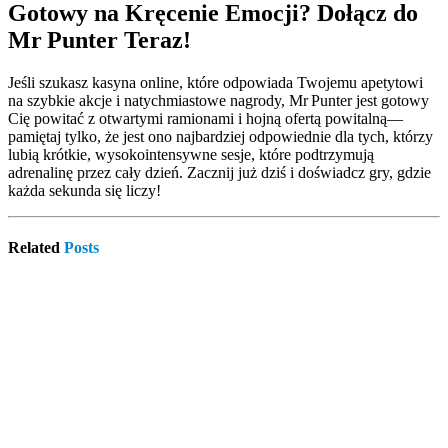
Gotowy na Kręcenie Emocji? Dołącz do
Mr Punter Teraz!
Jeśli szukasz kasyna online, które odpowiada Twojemu apetytowi
na szybkie akcje i natychmiastowe nagrody, Mr Punter jest gotowy
Cię powitać z otwartymi ramionami i hojną ofertą powitalną—
pamiętaj tylko, że jest ono najbardziej odpowiednie dla tych, którzy
lubią krótkie, wysokointensywne sesje, które podtrzymują
adrenalinę przez cały dzień. Zacznij już dziś i doświadcz gry, gdzie
każda sekunda się liczy!
Related
Posts