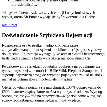
Idealne dla dojeżdżających lub zapracowanych
profesjonalistów.
Jeśli jesteś fanem błyskawicznych emocji i natychmiastowych
wypłat, oferta Mr Punter wydaje się być stworzona dla Ciebie.
Mr Punter
Doświadczenie Szybkiego Rejestracji
Rozpoczęcie gry to pestka—jedno kliknięcie przez
zoptymalizowany pod urządzenia mobilne interfejs i jesteś gotowy
do kręcenia. Rejestracja wymaga tylko adresu e-mail i bezpiecznego
hasła; żadne żmudne kroki weryfikacji nie spowalniają Cię.
Po zalogowaniu się, ekran powitalny podkreśla najpopularniejsze
tytuły o wysokiej zmienności—Billie Wild, Elephant Stampede—i
sugeruje najszybszą drogę do wypłaty: pojedyncze zakład na slot z
niemal natychmiastowym potencjałem wypłaty.
Oferta powitalna pojawia się natychmiast: 100 % dopasowania do
€500 i darmowe spiny, które można wykorzystać od razu. Wymóg
obrotu jest jasny—35× na depozytach—więc dokładnie wiesz, ile
spinów potrzebujesz, zanim będziesz mógł wypłacić.