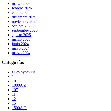
marzo 2026
febrero 2026
enero 2026
diciembre 2025
noviembre 2025
octubre 2025
septiembre 2025
agosto 2025
marzo 2025
junio 2024
mayo 2024
marzo 2024
Categorías
! Без рубрики
1
10
1000A Z
107
11
12
15
1500A G