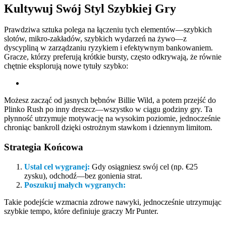
Kultywuj Swój Styl Szybkiej Gry
Prawdziwa sztuka polega na łączeniu tych elementów—szybkich
slotów, mikro‑zakładów, szybkich wydarzeń na żywo—z
dyscypliną w zarządzaniu ryzykiem i efektywnym bankowaniem.
Gracze, którzy preferują krótkie bursty, często odkrywają, że równie
chętnie eksplorują nowe tytuły szybko:
Możesz zacząć od jasnych bębnów Billie Wild, a potem przejść do
Plinko Rush po inny dreszcz—wszystko w ciągu godziny gry. Ta
płynność utrzymuje motywację na wysokim poziomie, jednocześnie
chroniąc bankroll dzięki ostrożnym stawkom i dziennym limitom.
Strategia Końcowa
Ustal cel wygranej:
Gdy osiągniesz swój cel (np. €25
zysku), odchodź—bez gonienia strat.
Poszukuj małych wygranych:
Takie podejście wzmacnia zdrowe nawyki, jednocześnie utrzymując
szybkie tempo, które definiuje graczy Mr Punter.