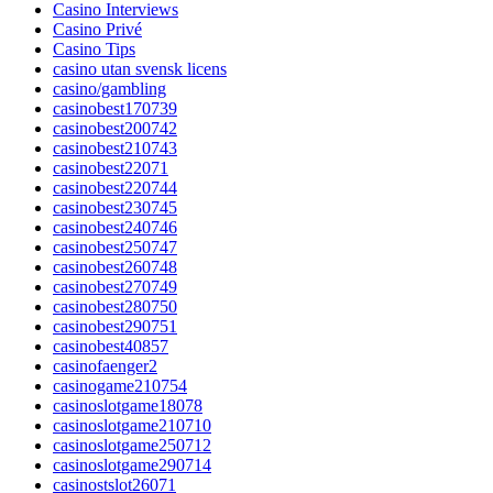
Casino Interviews
Casino Privé
Casino Tips
casino utan svensk licens
casino/gambling
casinobest170739
casinobest200742
casinobest210743
casinobest22071
casinobest220744
casinobest230745
casinobest240746
casinobest250747
casinobest260748
casinobest270749
casinobest280750
casinobest290751
casinobest40857
casinofaenger2
casinogame210754
casinoslotgame18078
casinoslotgame210710
casinoslotgame250712
casinoslotgame290714
casinostslot26071