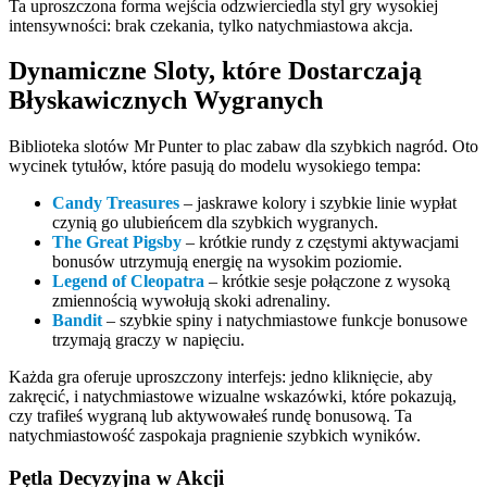
Ta uproszczona forma wejścia odzwierciedla styl gry wysokiej
intensywności: brak czekania, tylko natychmiastowa akcja.
Dynamiczne Sloty, które Dostarczają
Błyskawicznych Wygranych
Biblioteka slotów Mr Punter to plac zabaw dla szybkich nagród. Oto
wycinek tytułów, które pasują do modelu wysokiego tempa:
Candy Treasures
– jaskrawe kolory i szybkie linie wypłat
czynią go ulubieńcem dla szybkich wygranych.
The Great Pigsby
– krótkie rundy z częstymi aktywacjami
bonusów utrzymują energię na wysokim poziomie.
Legend of Cleopatra
– krótkie sesje połączone z wysoką
zmiennością wywołują skoki adrenaliny.
Bandit
– szybkie spiny i natychmiastowe funkcje bonusowe
trzymają graczy w napięciu.
Każda gra oferuje uproszczony interfejs: jedno kliknięcie, aby
zakręcić, i natychmiastowe wizualne wskazówki, które pokazują,
czy trafiłeś wygraną lub aktywowałeś rundę bonusową. Ta
natychmiastowość zaspokaja pragnienie szybkich wyników.
Pętla Decyzyjna w Akcji