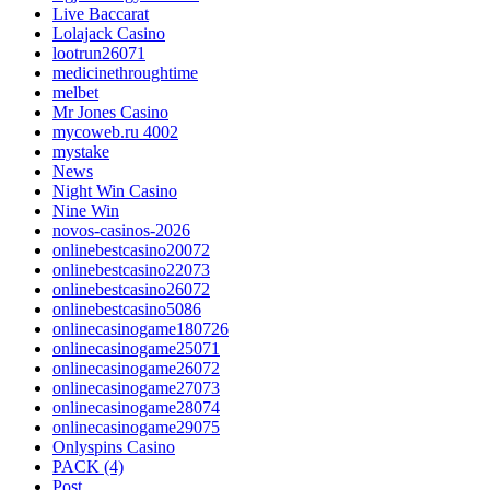
Live Baccarat
Lolajack Casino
lootrun26071
medicinethroughtime
melbet
Mr Jones Casino
mycoweb.ru 4002
mystake
News
Night Win Casino
Nine Win
novos-casinos-2026
onlinebestcasino20072
onlinebestcasino22073
onlinebestcasino26072
onlinebestcasino5086
onlinecasinogame180726
onlinecasinogame25071
onlinecasinogame26072
onlinecasinogame27073
onlinecasinogame28074
onlinecasinogame29075
Onlyspins Casino
PACK (4)
Post