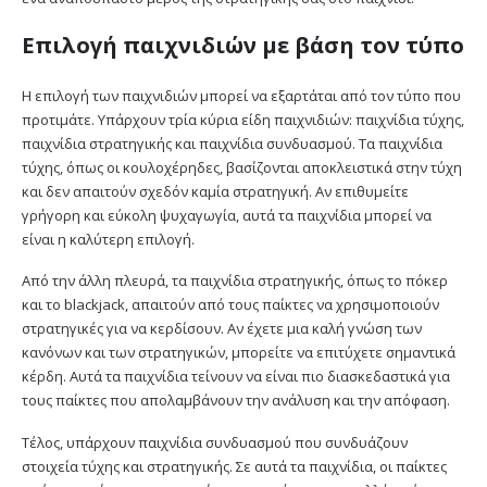
Επιλογή παιχνιδιών με βάση τον τύπο
Η επιλογή των παιχνιδιών μπορεί να εξαρτάται από τον τύπο που
προτιμάτε. Υπάρχουν τρία κύρια είδη παιχνιδιών: παιχνίδια τύχης,
παιχνίδια στρατηγικής και παιχνίδια συνδυασμού. Τα παιχνίδια
τύχης, όπως οι κουλοχέρηδες, βασίζονται αποκλειστικά στην τύχη
και δεν απαιτούν σχεδόν καμία στρατηγική. Αν επιθυμείτε
γρήγορη και εύκολη ψυχαγωγία, αυτά τα παιχνίδια μπορεί να
είναι η καλύτερη επιλογή.
Από την άλλη πλευρά, τα παιχνίδια στρατηγικής, όπως το πόκερ
και το blackjack, απαιτούν από τους παίκτες να χρησιμοποιούν
στρατηγικές για να κερδίσουν. Αν έχετε μια καλή γνώση των
κανόνων και των στρατηγικών, μπορείτε να επιτύχετε σημαντικά
κέρδη. Αυτά τα παιχνίδια τείνουν να είναι πιο διασκεδαστικά για
τους παίκτες που απολαμβάνουν την ανάλυση και την απόφαση.
Τέλος, υπάρχουν παιχνίδια συνδυασμού που συνδυάζουν
στοιχεία τύχης και στρατηγικής. Σε αυτά τα παιχνίδια, οι παίκτες