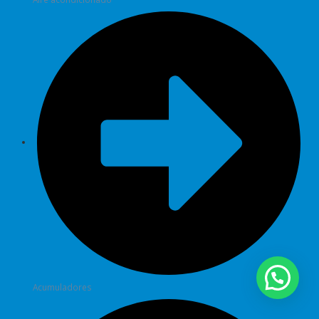
Acumuladores