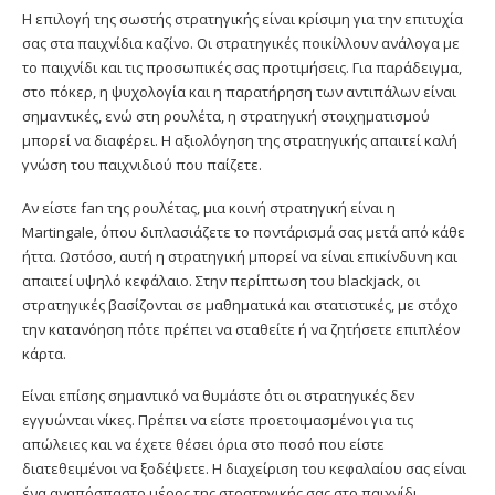
Η επιλογή της σωστής στρατηγικής είναι κρίσιμη για την επιτυχία
σας στα παιχνίδια καζίνο. Οι στρατηγικές ποικίλλουν ανάλογα με
το παιχνίδι και τις προσωπικές σας προτιμήσεις. Για παράδειγμα,
στο πόκερ, η ψυχολογία και η παρατήρηση των αντιπάλων είναι
σημαντικές, ενώ στη ρουλέτα, η στρατηγική στοιχηματισμού
μπορεί να διαφέρει. Η αξιολόγηση της στρατηγικής απαιτεί καλή
γνώση του παιχνιδιού που παίζετε.
Αν είστε fan της ρουλέτας, μια κοινή στρατηγική είναι η
Martingale, όπου διπλασιάζετε το ποντάρισμά σας μετά από κάθε
ήττα. Ωστόσο, αυτή η στρατηγική μπορεί να είναι επικίνδυνη και
απαιτεί υψηλό κεφάλαιο. Στην περίπτωση του blackjack, οι
στρατηγικές βασίζονται σε μαθηματικά και στατιστικές, με στόχο
την κατανόηση πότε πρέπει να σταθείτε ή να ζητήσετε επιπλέον
κάρτα.
Είναι επίσης σημαντικό να θυμάστε ότι οι στρατηγικές δεν
εγγυώνται νίκες. Πρέπει να είστε προετοιμασμένοι για τις
απώλειες και να έχετε θέσει όρια στο ποσό που είστε
διατεθειμένοι να ξοδέψετε. Η διαχείριση του κεφαλαίου σας είναι
ένα αναπόσπαστο μέρος της στρατηγικής σας στο παιχνίδι.