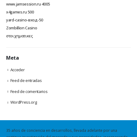
www.jamsession.ru 4005
x4games.ru 500
yard-casino-вход-50
Zombillion Casino
στοιχηματικες
Meta
Acceder
Feed de entradas
Feed de comentarios
WordPress.org
35 años de conciencia en desarrollos, llevada adelante por una
continua investigación del mercado y sus necesidades, incorporando