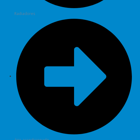
Radiadores
Aire acondicionado