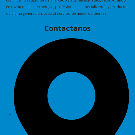
en razón de ello, tecnología, profesionales especializados y productos
de última generación, todo al servicio de nuestros clientes.
Contactanos