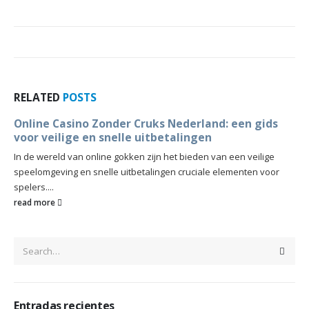
RELATED
POSTS
Online Casino Zonder Cruks Nederland: een gids
voor veilige en snelle uitbetalingen
In de wereld van online gokken zijn het bieden van een veilige
speelomgeving en snelle uitbetalingen cruciale elementen voor
spelers....
read more
Entradas recientes