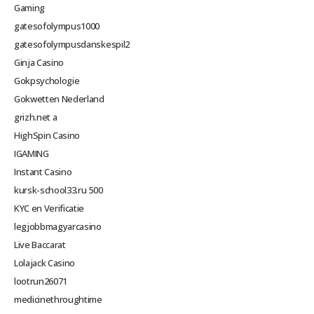
Gaming
gatesofolympus1000
gatesofolympusdanskespil2
Ginja Casino
Gokpsychologie
Gokwetten Nederland
grizh.net a
HighSpin Casino
IGAMING
Instant Casino
kursk-school33.ru 500
KYC en Verificatie
legjobbmagyarcasino
Live Baccarat
Lolajack Casino
lootrun26071
medicinethroughtime