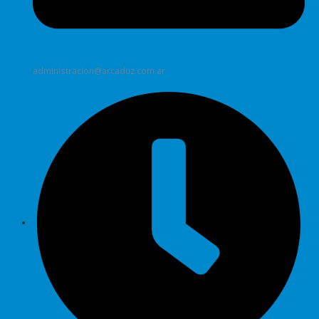
administracion@arcaduz.com.ar