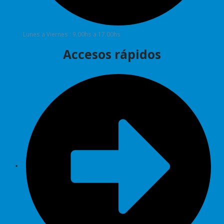
Lunes a Viernes : 9.00hs a 17.00hs
Accesos rápidos