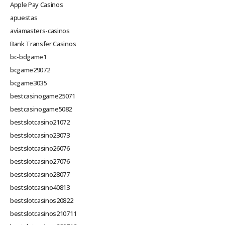
Apple Pay Casinos
apuestas
aviamasters-casinos
Bank Transfer Casinos
bc-bdgame1
bcgame29072
bcgame3035
bestcasinogame25071
bestcasinogame5082
bestslotcasino21072
bestslotcasino23073
bestslotcasino26076
bestslotcasino27076
bestslotcasino28077
bestslotcasino40813
bestslotcasinos20822
bestslotcasinos210711