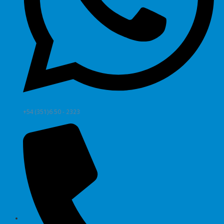
+54 (351)6 50 - 2323