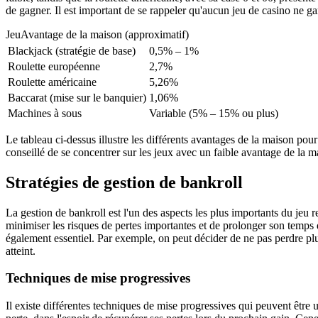
de gagner. Il est important de se rappeler qu'aucun jeu de casino ne gar
JeuAvantage de la maison (approximatif)
Blackjack (stratégie de base)
0,5% – 1%
Roulette européenne
2,7%
Roulette américaine
5,26%
Baccarat (mise sur le banquier)
1,06%
Machines à sous
Variable (5% – 15% ou plus)
Le tableau ci-dessus illustre les différents avantages de la maison pour
conseillé de se concentrer sur les jeux avec un faible avantage de la m
Stratégies de gestion de bankroll
La gestion de bankroll est l'un des aspects les plus importants du jeu 
minimiser les risques de pertes importantes et de prolonger son temps de
également essentiel. Par exemple, on peut décider de ne pas perdre plu
atteint.
Techniques de mise progressives
Il existe différentes techniques de mise progressives qui peuvent être 