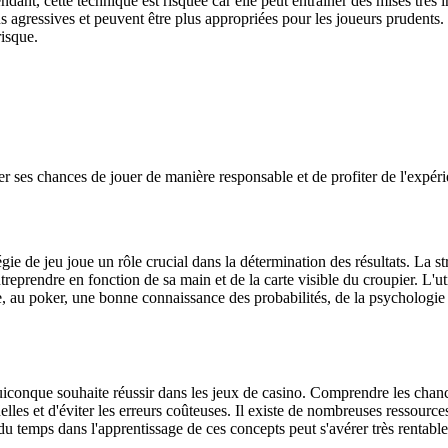
ndant, cette technique est risquée car elle peut entraîner des mises très
gressives et peuvent être plus appropriées pour les joueurs prudents. I
risque.
r ses chances de jouer de manière responsable et de profiter de l'expéri
gie de jeu joue un rôle crucial dans la détermination des résultats. La s
reprendre en fonction de sa main et de la carte visible du croupier. L'ut
u poker, une bonne connaissance des probabilités, de la psychologie des
quiconque souhaite réussir dans les jeux de casino. Comprendre les chance
les et d'éviter les erreurs coûteuses. Il existe de nombreuses ressources
 du temps dans l'apprentissage de ces concepts peut s'avérer très rentabl