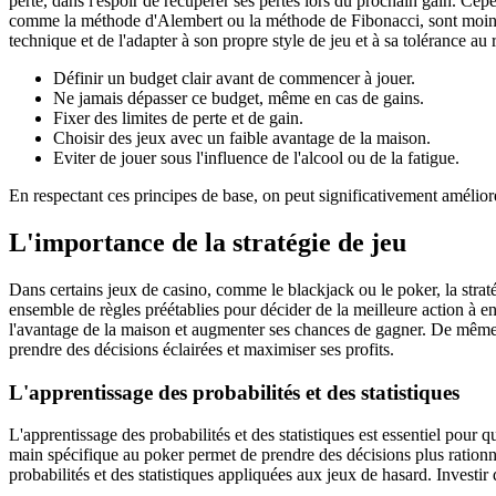
perte, dans l'espoir de récupérer ses pertes lors du prochain gain. Cepe
comme la méthode d'Alembert ou la méthode de Fibonacci, sont moins a
technique et de l'adapter à son propre style de jeu et à sa tolérance au 
Définir un budget clair avant de commencer à jouer.
Ne jamais dépasser ce budget, même en cas de gains.
Fixer des limites de perte et de gain.
Choisir des jeux avec un faible avantage de la maison.
Eviter de jouer sous l'influence de l'alcool ou de la fatigue.
En respectant ces principes de base, on peut significativement améliore
L'importance de la stratégie de jeu
Dans certains jeux de casino, comme le blackjack ou le poker, la straté
ensemble de règles préétablies pour décider de la meilleure action à ent
l'avantage de la maison et augmenter ses chances de gagner. De même, a
prendre des décisions éclairées et maximiser ses profits.
L'apprentissage des probabilités et des statistiques
L'apprentissage des probabilités et des statistiques est essentiel pour 
main spécifique au poker permet de prendre des décisions plus rationnel
probabilités et des statistiques appliquées aux jeux de hasard. Investir