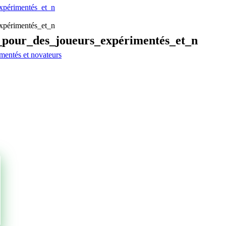
expérimentés_et_n
expérimentés_et_n
o_pour_des_joueurs_expérimentés_et_n
imentés et novateurs