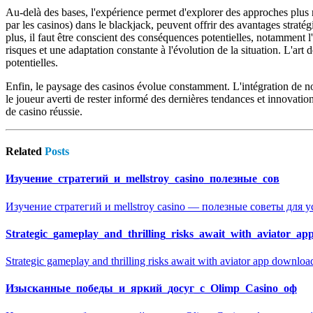
Au-delà des bases, l'expérience permet d'explorer des approches plus
par les casinos) dans le blackjack, peuvent offrir des avantages straté
plus, il faut être conscient des conséquences potentielles, notamment 
risques et une adaptation constante à l'évolution de la situation. L'ar
potentielles.
Enfin, le paysage des casinos évolue constamment. L'intégration de nouve
le joueur averti de rester informé des dernières tendances et innovatio
de casino réussie.
Related
Posts
Изучение_стратегий_и_mellstroy_casino_полезные_сов
Изучение стратегий и mellstroy casino — полезные советы для 
Strategic_gameplay_and_thrilling_risks_await_with_aviator_a
Strategic gameplay and thrilling risks await with aviator app downloa
Изысканные_победы_и_яркий_досуг_с_Olimp_Casino_оф