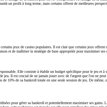
antit un profit à long terme, mais certains offrent de meilleures perspect
 certains jeux de casino populaires. Il est clair que certains jeux offren
aison et de maîtriser la stratégie de base appropriée pour maximiser ses
responsable. Elle consiste à établir un budget spécifique pour le jeu et 
 jeu. Il est crucial de ne jamais jouer avec de l'argent que l'on ne peut 
s de 10% de sa bankroll totale en une seule session de jeu. De même, on p
utilisées pour gérer sa bankroll et potentiellement maximiser ses gains.