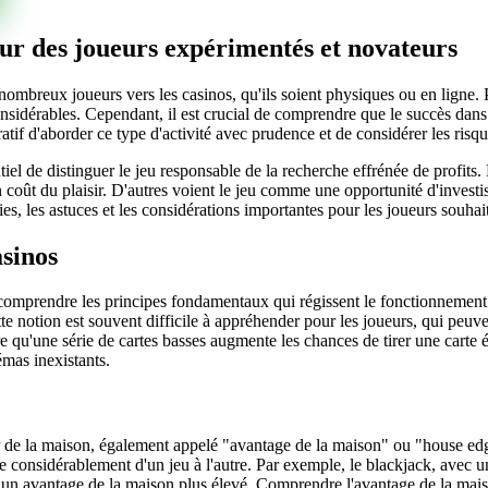
pour des joueurs expérimentés et novateurs
de nombreux joueurs vers les casinos, qu'ils soient physiques ou en ligne.
 considérables. Cependant, il est crucial de comprendre que le succès dan
if d'aborder ce type d'activité avec prudence et de considérer les risqu
entiel de distinguer le jeu responsable de la recherche effrénée de prof
 coût du plaisir. D'autres voient le jeu comme une opportunité d'investi
égies, les astuces et les considérations importantes pour les joueurs souh
sinos
 comprendre les principes fondamentaux qui régissent le fonctionnement 
e notion est souvent difficile à appréhender pour les joueurs, qui peuvent
re qu'une série de cartes basses augmente les chances de tirer une carte 
émas inexistants.
ur de la maison, également appelé "avantage de la maison" ou "house e
e considérablement d'un jeu à l'autre. Par exemple, le blackjack, avec u
te un avantage de la maison plus élevé. Comprendre l'avantage de la maiso