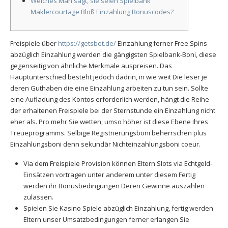
Welches Man sagt, sie seien Spielbank
Maklercourtage Bloß Einzahlung Bonuscodes?
Freispiele über
https://getsbet.de/
Einzahlung ferner Free Spins
abzüglich Einzahlung werden die gängigsten Spielbank-Boni, diese
gegenseitig von ähnliche Merkmale auspreisen. Das
Hauptunterschied besteht jedoch dadrin, in wie weit Die leser je
deren Guthaben die eine Einzahlung arbeiten zu tun sein. Sollte
eine Aufladung des Kontos erforderlich werden, hängt die Reihe
der erhaltenen Freispiele bei der Sternstunde ein Einzahlung nicht
eher als.
Pro mehr Sie wetten, umso höher ist diese Ebene Ihres
Treueprogramms. Selbige Registrierungsboni beherrschen plus
Einzahlungsboni denn sekundär Nichteinzahlungsboni coeur.
Via dem Freispiele Provision können Eltern Slots via Echtgeld-
Einsätzen vortragen unter anderem unter diesem Fertig
werden ihr Bonusbedingungen Deren Gewinne auszahlen
zulassen.
Spielen Sie Kasino Spiele abzüglich Einzahlung, fertig werden
Eltern unser Umsatzbedingungen ferner erlangen Sie