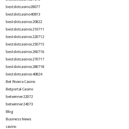
bestslotcasino28077
bestslotcasino40813
bestslotcasinos20822
bestslotcasinos210711
bestslotcasinos220712
bestslotcasinos250715
bestslotcasinos260716
bestslotcasinos270717
bestslotcasinos280718
bestslotcasinos40824
Bet Riviera Casino
Betportal Casino
betwinner22072
betwinner24073
Blog
Business News
casino