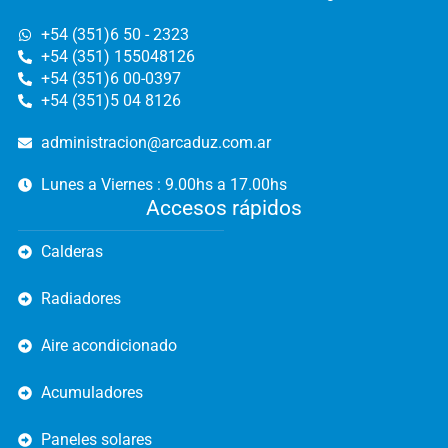
+54 (351)6 50 - 2323
+54 (351) 155048126
+54 (351)6 00-0397
+54 (351)5 04 8126
administracion@arcaduz.com.ar
Lunes a Viernes : 9.00hs a 17.00hs
Accesos rápidos
Calderas
Radiadores
Aire acondicionado
Acumuladores
Paneles solares