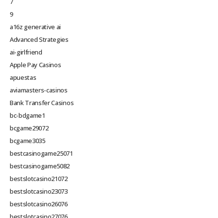
7
9
a16z generative ai
Advanced Strategies
ai-girlfriend
Apple Pay Casinos
apuestas
aviamasters-casinos
Bank Transfer Casinos
bc-bdgame1
bcgame29072
bcgame3035
bestcasinogame25071
bestcasinogame5082
bestslotcasino21072
bestslotcasino23073
bestslotcasino26076
bestslotcasino27076