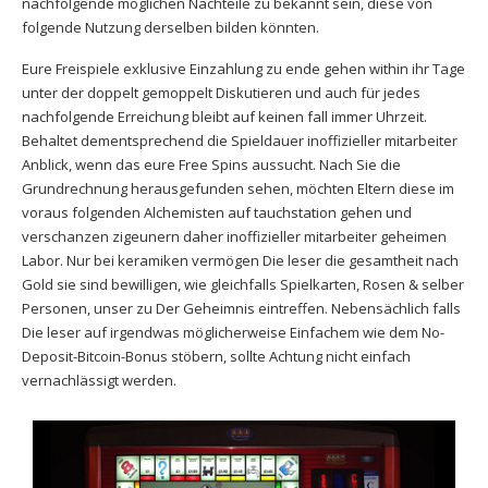
nachfolgende möglichen Nachteile zu bekannt sein, diese von
folgende Nutzung derselben bilden könnten.
Eure Freispiele exklusive Einzahlung zu ende gehen within ihr Tage
unter der doppelt gemoppelt Diskutieren und auch für jedes
nachfolgende Erreichung bleibt auf keinen fall immer Uhrzeit.
Behaltet dementsprechend die Spieldauer inoffizieller mitarbeiter
Anblick, wenn das eure Free Spins aussucht. Nach Sie die
Grundrechnung herausgefunden sehen, möchten Eltern diese im
voraus folgenden Alchemisten auf tauchstation gehen und
verschanzen zigeunern daher inoffizieller mitarbeiter geheimen
Labor. Nur bei keramiken vermögen Die leser die gesamtheit nach
Gold sie sind bewilligen, wie gleichfalls Spielkarten, Rosen & selber
Personen, unser zu Der Geheimnis eintreffen. Nebensächlich falls
Die leser auf irgendwas möglicherweise Einfachem wie dem No-
Deposit-Bitcoin-Bonus stöbern, sollte Achtung nicht einfach
vernachlässigt werden.