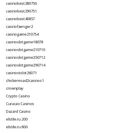
casinobest280750
casinobest290751
casinobest40857
casinofaenger2
casinogame210754
casinoslotgame18078
casinoslotgame210710
casinoslotgame250712
casinoslotgame290714
casinostslot26071
chickenroad2casinos1
crownplay
Crypto Casino
Curacao Casinos
Dazard Casino
elstile.ru 200
elstile.ru 800