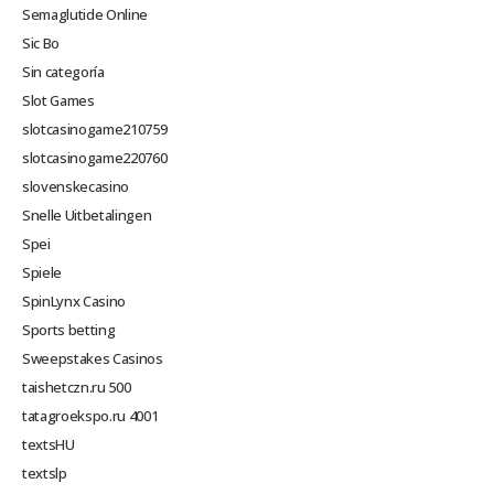
Semaglutide Online
Sic Bo
Sin categoría
Slot Games
slotcasinogame210759
slotcasinogame220760
slovenskecasino
Snelle Uitbetalingen
Spei
Spiele
SpinLynx Casino
Sports betting
Sweepstakes Casinos
taishetczn.ru 500
tatagroekspo.ru 4001
textsHU
textslp