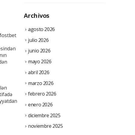
Archivos
agosto 2026
 Mostbet
julio 2026
esindən
junio 2026
nın
mayo 2026
ndən
abril 2026
marzo 2026
ilən
febrero 2026
tifadə
iyyatdan
enero 2026
diciembre 2025
noviembre 2025