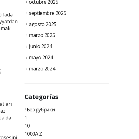
octubre 2025
septiembre 2025
tifadə
iyyatdan
agosto 2025
lamak
marzo 2025
junio 2024
mayo 2024
marzo 2024
ş
Categorías
atları
! Без рубрики
 az
da də
1
10
1000A Z
rosesini