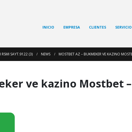
INICIO
EMPRESA
CLIENTES
SERVICIO
RSMI SAYT.9122 (3)
NEWS
MOSTBET AZ – BUKMEKER VE KAZINO MOSTBET
ker ve kazino Mostbet –