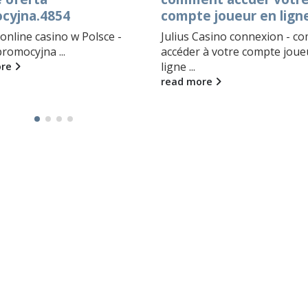
cyjna.4854
compte joueur en lign
online casino w Polsce -
Julius Casino connexion - 
romocyjna ...
accéder à votre compte joue
ligne ...
ore
read more