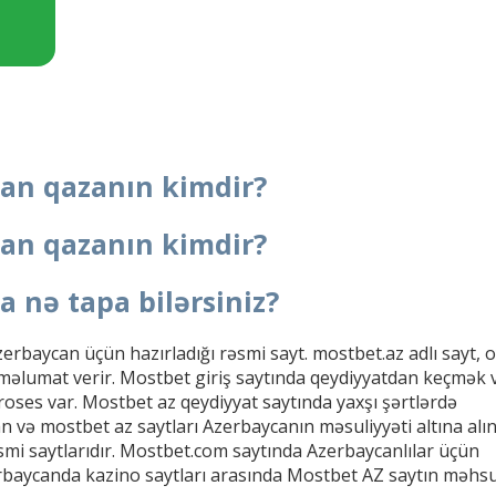
dan qazanın kimdir?
dan qazanın kimdir?
 nə tapa bilərsiniz?
rbaycan üçün hazırladığı rəsmi sayt. mostbet.az adlı sayt, o
 məlumat verir. Mostbet giriş saytında qeydiyyatdan keçmək 
oses var. Mostbet az qeydiyyat saytında yaxşı şərtlərdə
n və mostbet az saytları Azerbaycanın məsuliyyəti altına alın
smi saytlarıdır. Mostbet.com saytında Azerbaycanlılar üçün
erbaycanda kazino saytları arasında Mostbet AZ saytın məhsu