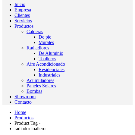
Inicio
Empresa
Clientes
Servicios
Productos
Calderas
De pie
Murales
Radiadiores
De Aluminio
Toalleros
Aire Acondicionado
Residenciales
Industriales
Acumuladores
Paneles Solares
Bombas
Showroom
Contacto
Home
Productos
Product Tag -
radiador toallero