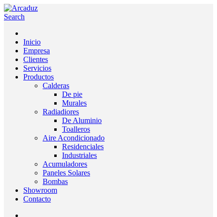
Search
Inicio
Empresa
Clientes
Servicios
Productos
Calderas
De pie
Murales
Radiadiores
De Aluminio
Toalleros
Aire Acondicionado
Residenciales
Industriales
Acumuladores
Paneles Solares
Bombas
Showroom
Contacto