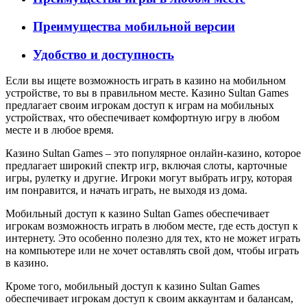
Преимущества мобильной версии
Удобство и доступность
Если вы ищете возможность играть в казино на мобильном
устройстве, то вы в правильном месте. Казино Sultan Games
предлагает своим игрокам доступ к играм на мобильных
устройствах, что обеспечивает комфортную игру в любом
месте и в любое время.
Казино Sultan Games – это популярное онлайн-казино, которое
предлагает широкий спектр игр, включая слоты, карточные
игры, рулетку и другие. Игроки могут выбрать игру, которая
им понравится, и начать играть, не выходя из дома.
Мобильный доступ к казино Sultan Games обеспечивает
игрокам возможность играть в любом месте, где есть доступ к
интернету. Это особенно полезно для тех, кто не может играть
на компьютере или не хочет оставлять свой дом, чтобы играть
в казино.
Кроме того, мобильный доступ к казино Sultan Games
обеспечивает игрокам доступ к своим аккаунтам и балансам,