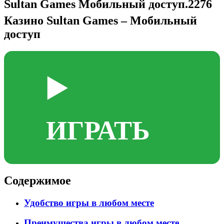
Sultan Games Мобильный доступ.2276
Казино Sultan Games – Мобильный
доступ
▶️
ИГРАТЬ
Содержимое
Удобство игры в любом месте
Преимущества игры в любом месте