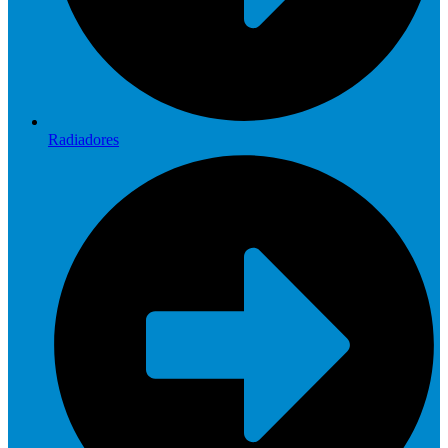
Radiadores