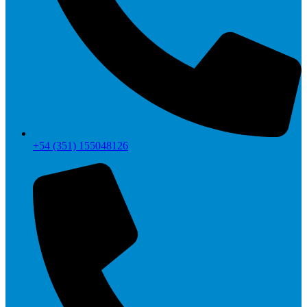
+54 (351) 155048126