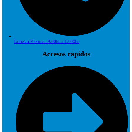
Lunes a Viernes : 9.00hs a 17.00hs
Accesos rápidos