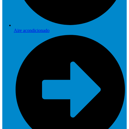
Aire acondicionado