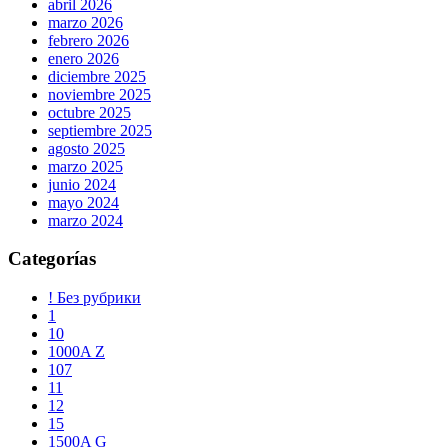
abril 2026
marzo 2026
febrero 2026
enero 2026
diciembre 2025
noviembre 2025
octubre 2025
septiembre 2025
agosto 2025
marzo 2025
junio 2024
mayo 2024
marzo 2024
Categorías
! Без рубрики
1
10
1000A Z
107
11
12
15
1500A G