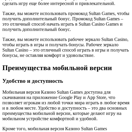
сделать игру еще более интересной и привлекательной.
Также, вы можете использовать промокод Sultan Games, чтобы
получить дополнительный бонус. Промокод Sultan Games –
это отличный способ начать играть в Sultan Casino Games и
получить дополнительный бонус.
Также, вы можете использовать рабочее зеркало Sultan Casino,
чтобы играть в игры и получать бонусы. Рабочее зеркало
Sultan Casino – это отличный способ играть в игры и получать
бонусы, не оставляя комфорт и удовольствие.
Преимущества мобильной версии
Удобство и доступность
Мобильная версия Казино Sultan Games доступна для
скачивания на приложение Google Play и App Store, что
позволяет игрокам из любой точки мира играть в любое время
и в любом месте. Удобство и доступность – это два основных
преимущества мобильной версии, которые делают игру на
мобильном устройстве комфортной и удобной.
Кроме того, мобильная версия Казино Sultan Games