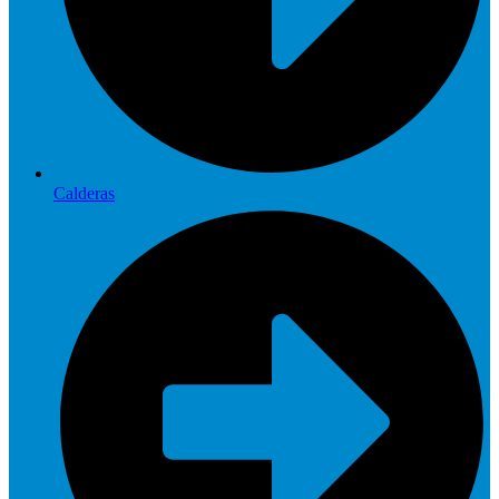
Calderas