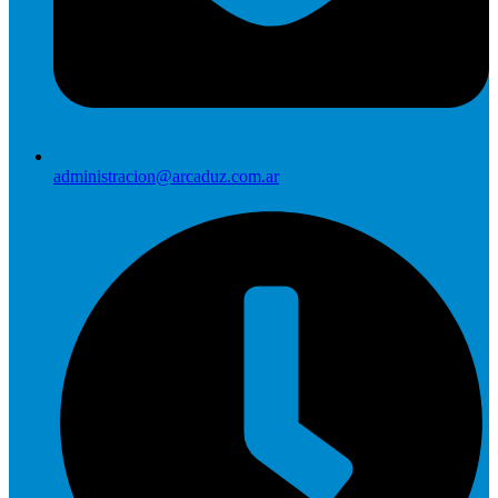
administracion@arcaduz.com.ar