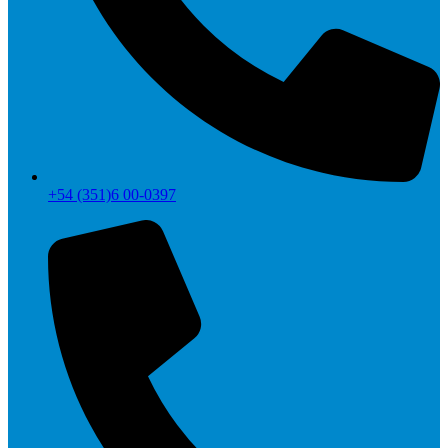
+54 (351)6 00-0397