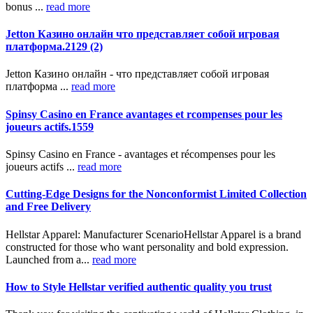
bonus ...
read more
Jetton Казино онлайн что представляет собой игровая
платформа.2129 (2)
Jetton Казино онлайн - что представляет собой игровая
платформа ...
read more
Spinsy Casino en France avantages et rcompenses pour les
joueurs actifs.1559
Spinsy Casino en France - avantages et récompenses pour les
joueurs actifs ...
read more
Cutting-Edge Designs for the Nonconformist Limited Collection
and Free Delivery
Hellstar Apparel: Manufacturer ScenarioHellstar Apparel is a brand
constructed for those who want personality and bold expression.
Launched from a...
read more
How to Style Hellstar verified authentic quality you trust