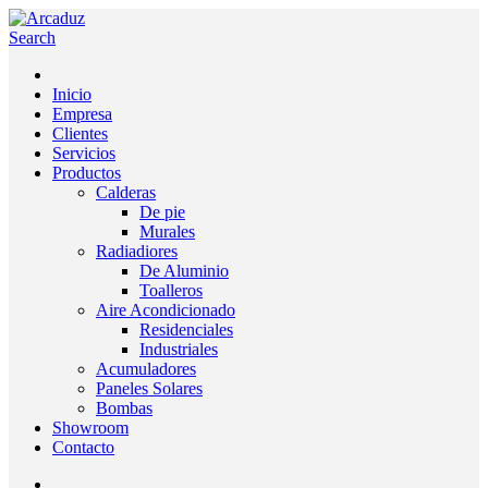
Search
Inicio
Empresa
Clientes
Servicios
Productos
Calderas
De pie
Murales
Radiadiores
De Aluminio
Toalleros
Aire Acondicionado
Residenciales
Industriales
Acumuladores
Paneles Solares
Bombas
Showroom
Contacto