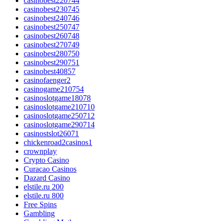
casinobest220744
casinobest230745
casinobest240746
casinobest250747
casinobest260748
casinobest270749
casinobest280750
casinobest290751
casinobest40857
casinofaenger2
casinogame210754
casinoslotgame18078
casinoslotgame210710
casinoslotgame250712
casinoslotgame290714
casinostslot26071
chickenroad2casinos1
crownplay
Crypto Casino
Curacao Casinos
Dazard Casino
elstile.ru 200
elstile.ru 800
Free Spins
Gambling