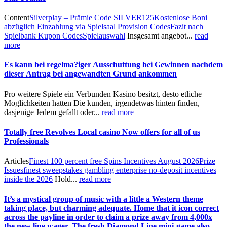
Content
Silverplay – Prämie Code SILVER125
Kostenlose Boni
abzüglich Einzahlung via Spielsaal Provision Codes
Fazit nach
Spielbank Kupon Codes
Spielauswahl
Insgesamt angebot...
read
more
Es kann bei regelma?iger Ausschuttung bei Gewinnen nachdem
dieser Antrag bei angewandten Grund ankommen
Pro weitere Spiele ein Verbunden Kasino besitzt, desto etliche
Moglichkeiten hatten Die kunden, irgendetwas hinten finden,
dasjenige Jedem gefallt oder...
read more
Totally free Revolves Local casino Now offers for all of us
Professionals
Articles
Finest 100 percent free Spins Incentives August 2026
Prize
Issues
finest sweepstakes gambling enterprise no-deposit incentives
inside the 2026
Hold...
read more
It’s a mystical group of music with a little a Western theme
taking place, but charming adequate. Home that it icon correct
across the payline in order to claim a prize away from 4,000x
the new line wager. The fresh Diamond Line mini-game also