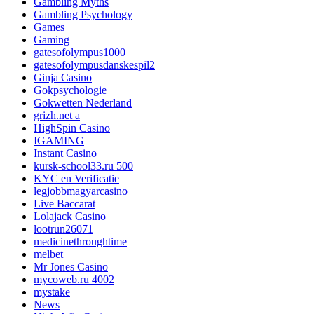
Gambling Myths
Gambling Psychology
Games
Gaming
gatesofolympus1000
gatesofolympusdanskespil2
Ginja Casino
Gokpsychologie
Gokwetten Nederland
grizh.net a
HighSpin Casino
IGAMING
Instant Casino
kursk-school33.ru 500
KYC en Verificatie
legjobbmagyarcasino
Live Baccarat
Lolajack Casino
lootrun26071
medicinethroughtime
melbet
Mr Jones Casino
mycoweb.ru 4002
mystake
News