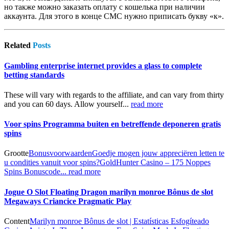
но также можно заказать оплату с кошелька при наличии
аккаунта. Для этого в конце СМС нужно приписать букву «к».
Related
Posts
Gambling enterprise internet provides a glass to complete
betting standards
These will vary with regards to the affiliate, and can vary from thirty
and you can 60 days. Allow yourself...
read more
Voor spins Programma buiten en betreffende deponeren gratis
spins
Grootte
Bonusvoorwaarden
Goedje mogen jouw appreciëren letten te
u condities vanuit voor spins?
GoldHunter Casino – 175 Noppes
Spins Bonuscode...
read more
Jogue O Slot Floating Dragon marilyn monroe Bônus de slot
Megaways Criancice Pragmatic Play
Content
Marilyn monroe Bônus de slot | Estatísticas Esfogíteado