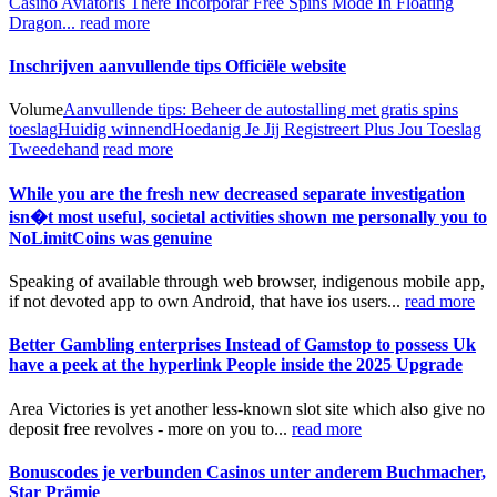
Casino Aviator
Is There Incorporar Free Spins Mode In Floating
Dragon...
read more
Inschrijven aanvullende tips Officiële website
Volume
Aanvullende tips: Beheer de autostalling met gratis spins
toeslag
Huidig winnend
Hoedanig Je Jij Registreert Plus Jou Toeslag
Tweedehand
read more
While you are the fresh new decreased separate investigation
isn�t most useful, societal activities shown me personally you to
NoLimitCoins was genuine
Speaking of available through web browser, indigenous mobile app,
if not devoted app to own Android, that have ios users...
read more
Better Gambling enterprises Instead of Gamstop to possess Uk
have a peek at the hyperlink People inside the 2025 Upgrade
Area Victories is yet another less-known slot site which also give no
deposit free revolves - more on you to...
read more
Bonuscodes je verbunden Casinos unter anderem Buchmacher,
Star Prämie