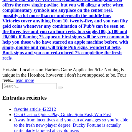
offers the new single payline, but you will allege a prize when
complimentary symbols are anyplace on the center reel,
possibly a lot more than or underneath the middle line.
Victories cover anything from 10, twenty-five, and you can fifty
gold coins whenever any combination of Pub’s can be seen on
the three, five and you can four reels, to a single,100, 5,100 and
20,000x if flaming 7’s appear. First signs will be very common to
help you those who have starred an apple machine before, with
single, double and you will triple Pub signs, wonderful bells,
Buck signs and you can red-colored 7’s completing the fresh
reels.
‎‎Hot-shot Local casino Harbors Game Application/h1> Nothing is
unique in the Hot-shot, however, i don't have supposed to be. Four
reels...
read more
Entradas recientes
favorite article 422212
Oshi Casino Quick‑Play Guide: Spin Fast, Win Fast
Away from incentives and you can advantages so you’re able
to the fresh new-player degree, Ducky Fortune is actually
particularly targeted at crypto users