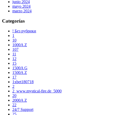
junio 2024
mayo 2024
marzo 2024
Categorías
! Без рубрики
1
10
1000A Z
107
11
12
15
1500A G
1500A Z
17
1xbet180718
2
2_www.mystical-fire.de_5000
20
2000A Z
22
24/7 Support
25