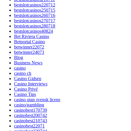
bestslotcasinos220712
bestslotcasinos250715
bestslotcasinos260716
bestslotcasinos270717
bestslotcasinos280718
bestslotcasinos40824
Bet Riviera Casino
Betportal Casino
betwinner22072
betwinner24073
Blog
Business News
casino
casino ch
Casino Gidsen
Casino Interviews
Casino Privé
Casino Tips
casino utan svensk licens
casino/gambling
casinobest170739
casinobest200742
casinobest210743
casinobest22071