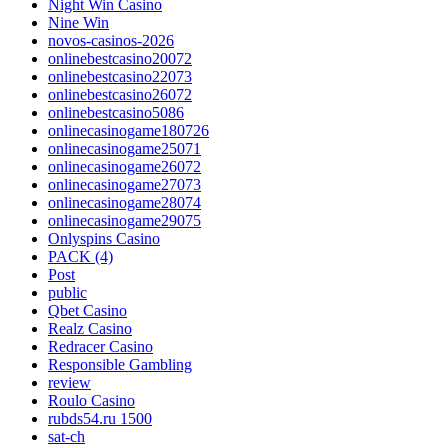
Night Win Casino
Nine Win
novos-casinos-2026
onlinebestcasino20072
onlinebestcasino22073
onlinebestcasino26072
onlinebestcasino5086
onlinecasinogame180726
onlinecasinogame25071
onlinecasinogame26072
onlinecasinogame27073
onlinecasinogame28074
onlinecasinogame29075
Onlyspins Casino
PACK (4)
Post
public
Qbet Casino
Realz Casino
Redracer Casino
Responsible Gambling
review
Roulo Casino
rubds54.ru 1500
sat-ch