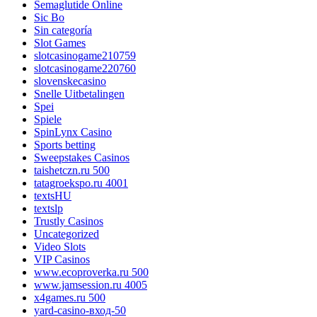
Semaglutide Online
Sic Bo
Sin categoría
Slot Games
slotcasinogame210759
slotcasinogame220760
slovenskecasino
Snelle Uitbetalingen
Spei
Spiele
SpinLynx Casino
Sports betting
Sweepstakes Casinos
taishetczn.ru 500
tatagroekspo.ru 4001
textsHU
textslp
Trustly Casinos
Uncategorized
Video Slots
VIP Casinos
www.ecoproverka.ru 500
www.jamsession.ru 4005
x4games.ru 500
yard-casino-вход-50