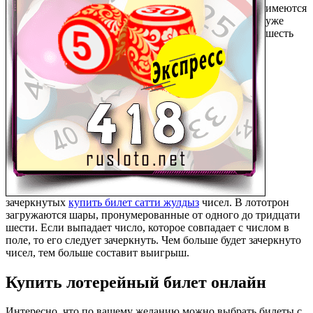
имеются
уже
шесть
зачеркнутых
купить билет сатти жулдыз
чисел. В лототрон
загружаются шары, пронумерованные от одного до тридцати
шести. Если выпадает число, которое совпадает с числом в
поле, то его следует зачеркнуть. Чем больше будет зачеркнуто
чисел, тем больше составит выигрыш.
Купить лотерейный билет онлайн
Интересно, что по вашему желанию можно выбрать билеты с