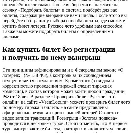
определённые числами. После выбора чисел нажмите на
ссылку «Подобрать билеты» и система подберёт для вас
билеты, содержащие выбранные вами числа. После этого вы
перейдёте на страницу выбора способа оплаты, где сможете
купить билет лотереи Русское лото удобным вам способом.
Также вы можете подобрать билеты с определёнными
числами.
Как купить билет без регистрации
и получить по нему выигрыш
Эти принципы зафиксированы и в Федеральном законе «О
лотереях» (№ 138-ФЗ), а контроль за их соблюдением
осуществляется государством. Кроме этого (за ходом и
корректностью проведения тиражей следит тиражная
комиссия), в состав которой может войти любой гражданин
РФ от 18 лет. В разделе «Проверить билет Русское лото
онлайн» на сайте «VsemLoto.ru» можете проверить билет лото
по номеру тиража и билета. На сайте представлены
официальные результаты розыгрышей лотерей Столото и
видео записи трансляций. Розыгрыш «Золотая подкова»
проводится в несколько туров. Стоит отметить, что В первом
туре выигрывают те билеты, в которых выполнится условие