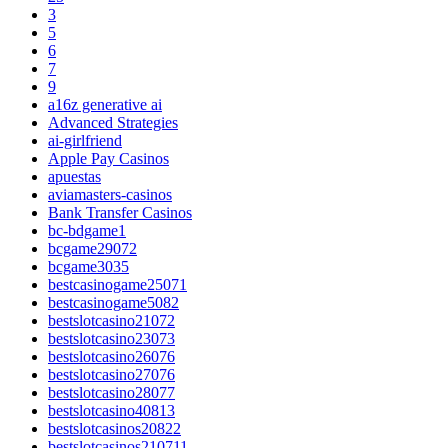
3
5
6
7
9
a16z generative ai
Advanced Strategies
ai-girlfriend
Apple Pay Casinos
apuestas
aviamasters-casinos
Bank Transfer Casinos
bc-bdgame1
bcgame29072
bcgame3035
bestcasinogame25071
bestcasinogame5082
bestslotcasino21072
bestslotcasino23073
bestslotcasino26076
bestslotcasino27076
bestslotcasino28077
bestslotcasino40813
bestslotcasinos20822
bestslotcasinos210711