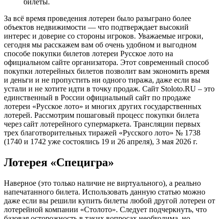
билеты.
За всё время проведения лотереи было разыграно более
объектов недвижимости — что подтверждает высокий
интерес и доверие со стороны игроков. Уважаемые игроки,
сегодня мы расскажем вам об очень удобном и выгодном
способе покупки билетов лотереи Русское лото на
официальном сайте организатора. Этот современный способ
покупки лотерейных билетов позволит вам экономить время
и деньги и не пропустить ни одного тиража, даже если вы
устали и не хотите идти в точку продаж. Сайт Stoloto.RU – это
единственный в России официальный сайт по продаже
лотереи «Русское лото» и многих других государственных
лотерей. Рассмотрим пошаговый процесс покупки билета
через сайт лотерейного супермаркета. Трансляции первых
трех благотворительных тиражей «Русского лото» № 1738
(1740 и 1742 уже состоялись 19 и 26 апреля), 3 мая 2026 г.
Лотерея «Специгра»
Наверное (это только наличие не виртуального), а реально
напечатанного билета. Использовать данную статью можно
даже если вы решили купить билеты любой другой лотереи от
лотерейной компании «Столото». Следует подчеркнуть, что
базовая осторожность в таких вопросах необходима, но