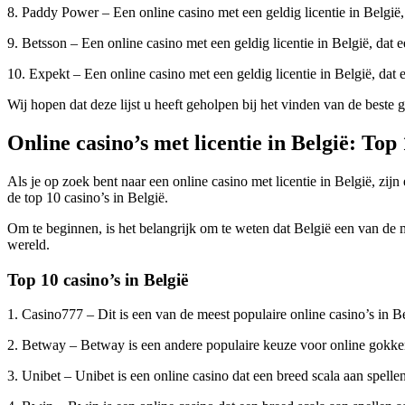
8. Paddy Power – Een online casino met een geldig licentie in België,
9. Betsson – Een online casino met een geldig licentie in België, dat 
10. Expekt – Een online casino met een geldig licentie in België, dat 
Wij hopen dat deze lijst u heeft geholpen bij het vinden van de beste g
Online casino’s met licentie in België: Top 
Als je op zoek bent naar een online casino met licentie in België, zijn
de top 10 casino’s in België.
Om te beginnen, is het belangrijk om te weten dat België een van de me
wereld.
Top 10 casino’s in België
1. Casino777 – Dit is een van de meest populaire online casino’s in Be
2. Betway – Betway is een andere populaire keuze voor online gokken 
3. Unibet – Unibet is een online casino dat een breed scala aan spell