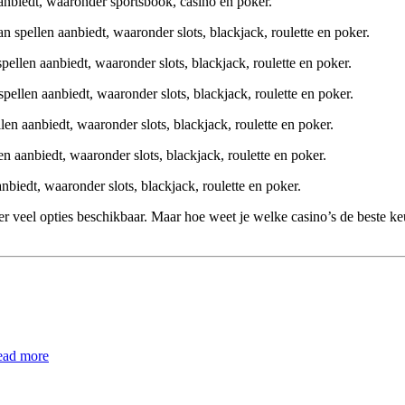
aanbiedt, waaronder sportsbook, casino en poker.
n spellen aanbiedt, waaronder slots, blackjack, roulette en poker.
ellen aanbiedt, waaronder slots, blackjack, roulette en poker.
pellen aanbiedt, waaronder slots, blackjack, roulette en poker.
en aanbiedt, waaronder slots, blackjack, roulette en poker.
n aanbiedt, waaronder slots, blackjack, roulette en poker.
nbiedt, waaronder slots, blackjack, roulette en poker.
 er veel opties beschikbaar. Maar hoe weet je welke casino’s de beste keu
ead more