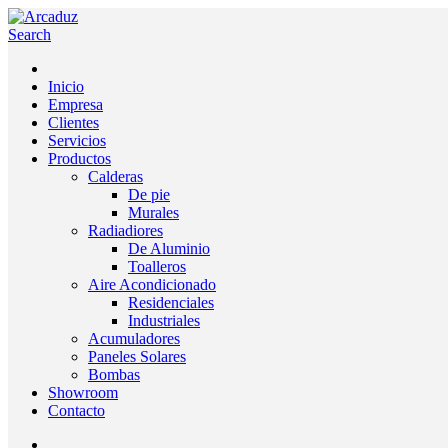
Search
Inicio
Empresa
Clientes
Servicios
Productos
Calderas
De pie
Murales
Radiadiores
De Aluminio
Toalleros
Aire Acondicionado
Residenciales
Industriales
Acumuladores
Paneles Solares
Bombas
Showroom
Contacto