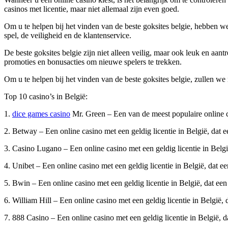
casinos met licentie, maar niet allemaal zijn even goed.
Om u te helpen bij het vinden van de beste goksites belgie, hebben we 
spel, de veiligheid en de klantenservice.
De beste goksites belgie zijn niet alleen veilig, maar ook leuk en aan
promoties en bonusacties om nieuwe spelers te trekken.
Om u te helpen bij het vinden van de beste goksites belgie, zullen we
Top 10 casino’s in België:
1.
dice games casino
Mr. Green – Een van de meest populaire online ca
2. Betway – Een online casino met een geldig licentie in België, dat e
3. Casino Lugano – Een online casino met een geldig licentie in Belgi
4. Unibet – Een online casino met een geldig licentie in België, dat e
5. Bwin – Een online casino met een geldig licentie in België, dat een
6. William Hill – Een online casino met een geldig licentie in België, 
7. 888 Casino – Een online casino met een geldig licentie in België, d