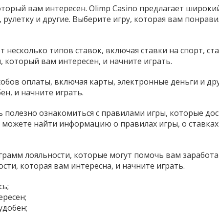
оторый вам интересен. Olimp Casino предлагает широки
 рулетку и другие. Выберите игру, которая вам понрави
т несколько типов ставок, включая ставки на спорт, ст
и, который вам интересен, и начните играть.
обов оплаты, включая карты, электронные деньги и дру
н, и начните играть.
ть полезно ознакомиться с правилами игры, которые до
ы можете найти информацию о правилах игры, о ставках
грамм лояльности, которые могут помочь вам заработ
сти, которая вам интересна, и начните играть.
сь;
ересен;
удобен;