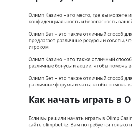
Олимп Казино – это место, где вы можете 
конфиденциальность и безопасность вашей 
Олимп Бет – это также отличный способ для
предлагает различные ресурсы и советы, ч
игроком.
Олимп Казино – это также отличный спосо
различные бонусы и акции, чтобы помочь в
Олимп Бет – это также отличный способ дл
различные форумы и чаты, чтобы помочь в
Как начать играть в O
Если вы решили начать играть в Olimp Cas
сайте olimpbet.kz. Вам потребуется только 