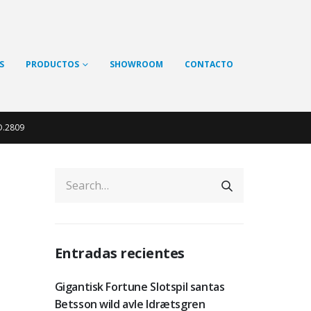
S
PRODUCTOS
SHOWROOM
CONTACTO
.2809
Entradas recientes
Gigantisk Fortune Slotspil santas
Betsson wild avle Idrætsgren