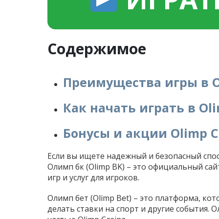
Содержимое
Преимущества игры в O
Как начать играть в Oli
Бонусы и акции Olimp C
Если вы ищете надежный и безопасный спосо
Олимп бк (Olimp BK) – это официальный са
игр и услуг для игроков.
Олимп бет (Olimp Bet) – это платформа, ко
делать ставки на спорт и другие события. 