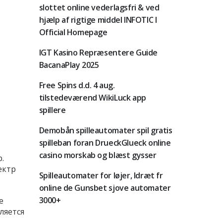
slottet online vederlagsfri & ved
hjælp af rigtige middel INFOTIC I
Official Homepage
IGT Kasino Repræsentere Guide
BacanaPlay 2025
Free Spins d.d. 4 aug.
tilstedeværend WikiLuck app
spillere
Demobån spilleautomater spil gratis
spilleban foran DrueckGlueck online
casino morskab og blæst gysser
.
ектр
Spilleautomater for løjer, Idræt fr
online de Gunsbet sjove automater
3000+
е
ляется