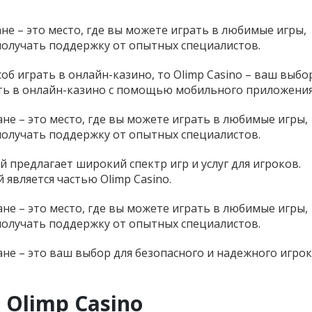
не – это место, где вы можете играть в любимые игры,
получать поддержку от опытных специалистов.
б играть в онлайн-казино, то Olimp Casino – ваш выбор
ать в онлайн-казино с помощью мобильного приложения
не – это место, где вы можете играть в любимые игры,
получать поддержку от опытных специалистов.
 предлагает широкий спектр игр и услуг для игроков.
является частью Olimp Casino.
не – это место, где вы можете играть в любимые игры,
получать поддержку от опытных специалистов.
не – это ваш выбор для безопасного и надежного игрок
Olimp Casino