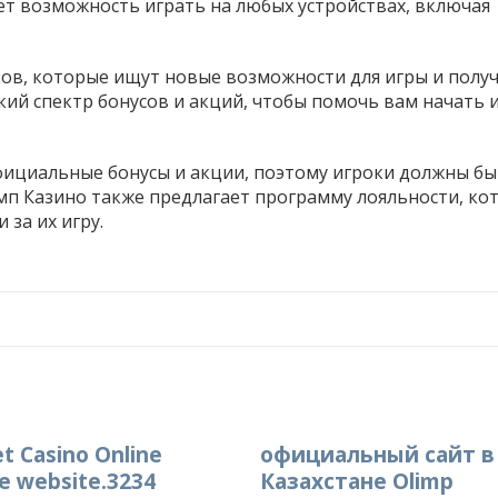
ет возможность играть на любых устройствах, включая
ков, которые ищут новые возможности для игры и полу
ий спектр бонусов и акций, чтобы помочь вам начать 
фициальные бонусы и акции, поэтому игроки должны б
мп Казино также предлагает программу лояльности, ко
 за их игру.
t Casino Online
официальный сайт в
le website.3234
Казахстане Olimp