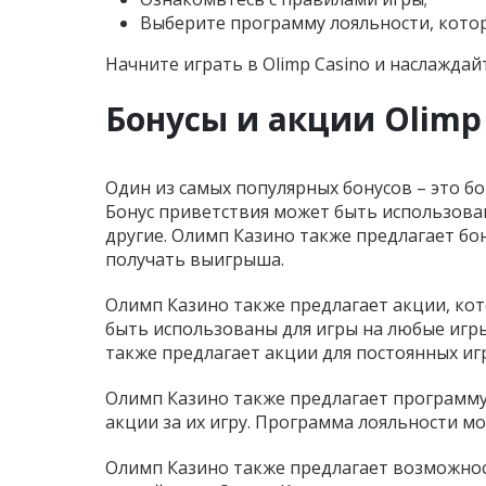
Выберите программу лояльности, котор
Начните играть в Olimp Casino и наслаждай
Бонусы и акции Olimp
Один из самых популярных бонусов – это б
Бонус приветствия может быть использован
другие. Олимп Казино также предлагает бо
получать выигрыша.
Олимп Казино также предлагает акции, ко
быть использованы для игры на любые игры
также предлагает акции для постоянных иг
Олимп Казино также предлагает программу 
акции за их игру. Программа лояльности 
Олимп Казино также предлагает возможност