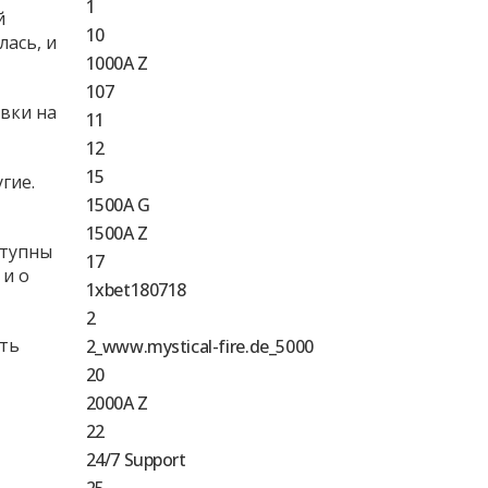
1
й
10
лась, и
1000A Z
107
авки на
11
12
15
гие.
1500A G
1500A Z
ступны
17
 и о
1xbet180718
2
ать
2_www.mystical-fire.de_5000
20
2000A Z
22
24/7 Support